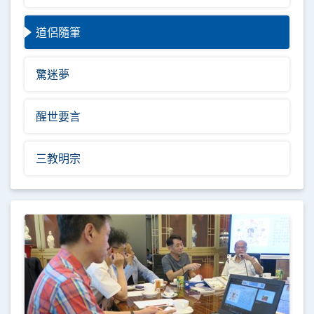
道侶隨筆
驚迷夢
醒世要言
三教明宗