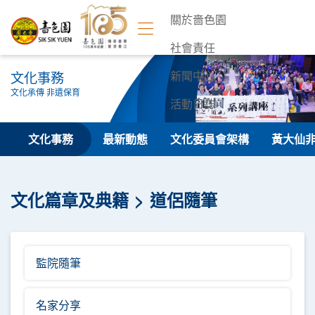
關於嗇色園
社會責任
文化事務
新聞中心
文化承傳 非遺保育
活動日誌
聯絡我們
文化事務
最新動態
文化委員會架構
黃大仙
文化篇章及典籍
道侶隨筆
監院隨筆
名家分享