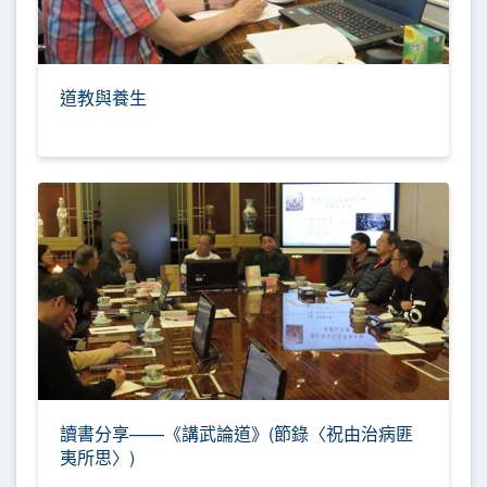
道教與養生
讀書分享——《講武論道》(節錄〈祝由治病匪
夷所思〉)