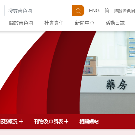
搜尋關鍵字
搜尋
ENG
简
追蹤嗇色園
關於嗇色園
社會責任
新聞中心
活動日誌
服務概況
刊物及申請表
相關網站