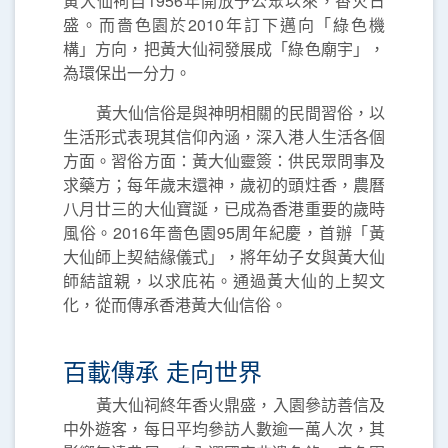
黃大仙祠自1956年開放予公眾以來，香火日
盛。而嗇色園於2010年訂下邁向「綠色機
構」方向，把黃大仙祠發展成「綠色廟宇」，
為環保出一分力。
黃大仙信俗是與神明相關的民間習俗，以
生活形式表現其信仰內涵，深入港人生活各個
方面。習俗方面：黃大仙靈簽：供民眾問事及
求藥方；每年歲末還神，歲初的頭炷香，農曆
八月廿三的大仙寶誕，已成為香港重要的歲時
風俗。2016年嗇色園95周年紀慶，首辦「黃
大仙師上契結緣儀式」，將年幼子女與黃大仙
師結誼親，以求庇祐。通過黃大仙的上契文
化，從而傳承香港黃大仙信俗。
百載傳承 走向世界
黃大仙祠終年香火鼎盛，入園參訪善信及
中外遊客，每日平均參訪人數逾一萬人次，其