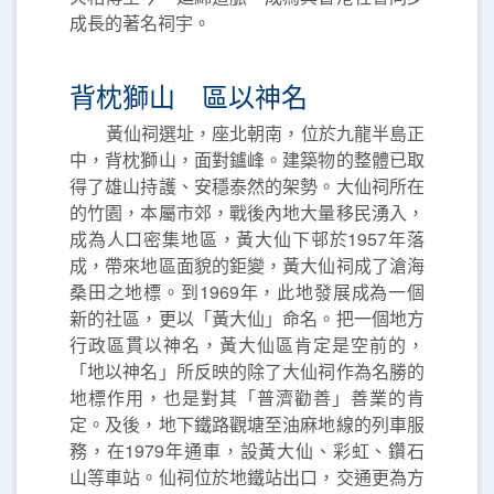
成長的著名祠宇。
背枕獅山 區以神名
黃仙祠選址，座北朝南，位於九龍半島正
中，背枕獅山，面對鑪峰。建築物的整體已取
得了雄山持護、安穩泰然的架勢。大仙祠所在
的竹園，本屬市郊，戰後內地大量移民湧入，
成為人口密集地區，黃大仙下邨於1957年落
成，帶來地區面貌的鉅變，黃大仙祠成了滄海
桑田之地標。到1969年，此地發展成為一個
新的社區，更以「黃大仙」命名。把一個地方
行政區貫以神名，黃大仙區肯定是空前的，
「地以神名」所反映的除了大仙祠作為名勝的
地標作用，也是對其「普濟勸善」善業的肯
定。及後，地下鐵路觀塘至油麻地線的列車服
務，在1979年通車，設黃大仙、彩虹、鑽石
山等車站。仙祠位於地鐵站出口，交通更為方