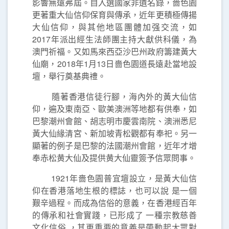
影響無遠弗屆。自入選國家非遺名錄，嗇色園
更著重大仙信仰保育與傳承，近年更積極傳揚
大仙信仰，與其他地區團體加强交流，如
2017年派出經生法師團主持大獻供科儀，為
澳門祈福。又如馬來西亞沙巴州政府籌建黃大
仙廟，2018年1月13日嗇色園道長遠赴當地設
壇，舉行奠基典禮。
隨著香港信徒行腳，海內外的黃大仙信
仰，遍及東南亞、歐美澳洲等地都有供奉，如
巴黎潮州會館、胡志明市慶雲南院、澳洲悉尼
黃大仙緣清宮、新加坡青松觀都有奉祀。另一
顯著的例子是巴黎的法國潮州會館，近年才增
奉赤松黄大仙及提供黄大仙靈簽予信眾問事。
1921年嗇色園普宜壇設立，是黃大仙信
仰在香港落地生根的標誌，也可以說 是一個
艱辛過程。而成為信俗的意義，在香港經百年
的傳承和社會實踐，已形成了 一種宗教慈善
文化信俗 ，其更重要的意義是帶動起大眾對