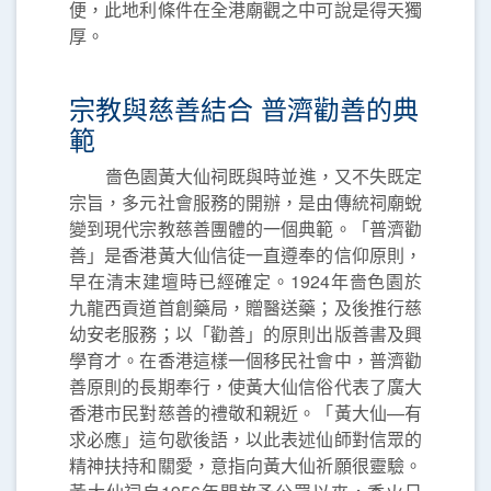
便，此地利條件在全港廟觀之中可說是得天獨
厚。
宗教與慈善結合 普濟勸善的典
範
嗇色園黃大仙祠既與時並進，又不失既定
宗旨，多元社會服務的開辦，是由傳統祠廟蛻
變到現代宗教慈善團體的一個典範。「普濟勸
善」是香港黃大仙信徒一直遵奉的信仰原則，
早在清末建壇時已經確定。1924年嗇色園於
九龍西貢道首創藥局，贈醫送藥；及後推行慈
幼安老服務；以「勸善」的原則出版善書及興
學育才。在香港這樣一個移民社會中，普濟勸
善原則的長期奉行，使黃大仙信俗代表了廣大
香港市民對慈善的禮敬和親近。「黃大仙—有
求必應」這句歇後語，以此表述仙師對信眾的
精神扶持和關愛，意指向黃大仙祈願很靈驗。