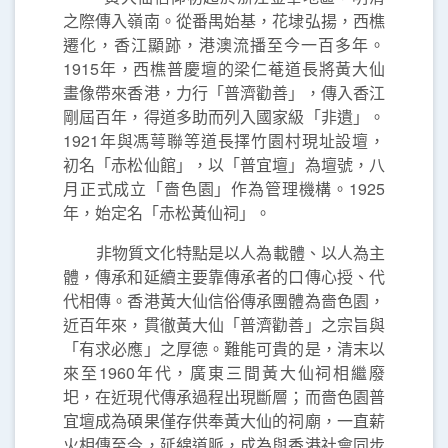
之際傳入嶺南。從番禺始基，花埭弘揚，西樵
遷化，香江顯跡，港澳流播至今一百多年。
1915年，西樵普慶壇的梁仁菴道長將黃大仙
畫像帶來香港，力行「普濟勸善」，傳入香江
剛屆百年，得道多助而列入國家級「非遺」。
1921年與馮萼聯等道長擇竹園村現址設壇，
初名「赤松仙館」，以「普宜壇」為壇號，八
月正式成立「嗇色園」作為管理機構。1925
年，始定名「赤松黃仙祠」。
非物質文化特點是以人為載體、以人為主
體，傳承和延續主要靠傳承者的口傳心授、代
代相傳。香港黃大仙信俗傳承團體為嗇色園，
近百年來，貫徹黃大仙「普濟勸善」之宗旨與
「有求必應」之厚德。難能可貴的是，清末以
來至1960年代，廣東三間黃大仙祠相繼廢
圯，在近現代傳承過程出現斷層；而嗇色園普
宜壇成為碩果僅存供奉黃大仙的祠廟，一直薪
火相傳至今，延綿道脈，成為與香港社會同步