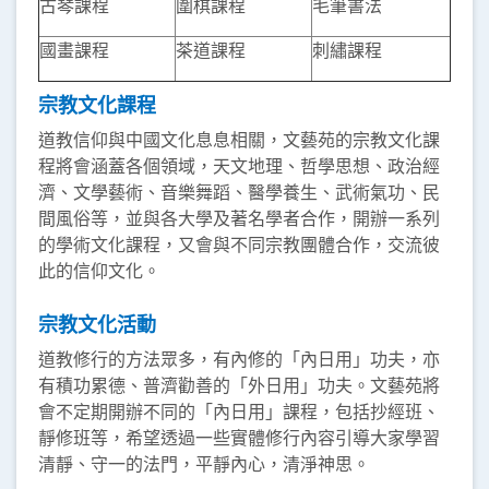
古琴課程
圍棋課程
毛筆書法
國畫課程
茶道課程
刺繡課程
宗教文化課程
道教信仰與中國文化息息相關，文藝苑的宗教文化課
程將會涵蓋各個領域，天文地理、哲學思想、政治經
濟、文學藝術、音樂舞蹈、醫學養生、武術氣功、民
間風俗等，並與各大學及著名學者合作，開辦一系列
的學術文化課程，又會與不同宗教團體合作，交流彼
此的信仰文化。
宗教文化活動
道教修行的方法眾多，有內修的「內日用」功夫，亦
有積功累德、普濟勸善的「外日用」功夫。文藝苑將
會不定期開辦不同的「內日用」課程，包括抄經班、
靜修班等，希望透過一些實體修行內容引導大家學習
清靜、守一的法門，平靜內心，清淨神思。