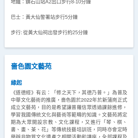
地鐵：鑽石山站A2出口
步行8-10分鐘
巴士：黃大仙警署站步行5分鐘
步行: 從黃大仙祠出發步行約25分鐘
嗇色園文藝苑
緣起
《道德經》有云：「修之天下，其德乃普。」為普及
中華文化藝術的推廣，嗇色園於2022年於新蒲崗正式
成立文藝苑，目的是希望讓普羅信眾透過課餘進修，
學習我國傳統文化與藝術等範疇的知識。文藝苑將定
期為大眾開設宗教、文化課程，又進行「琴、棋、
書、畫、茶、花」等傳統技藝培訓班，同時亦會定時
舉辦非物質文化遺產之相關活動和講座，全部課程及