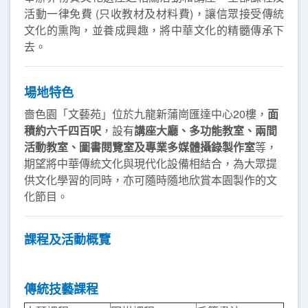
活動一律免費 (只收教材及材料費)，讓信眾接受傳統
文化的熏陶，並養成興趣，將中華文化的精髓傳承下
去。
場地特色
嗇色園「文藝苑」位於九龍新蒲崗匯達中心20樓，
面
積約六千四百呎
，設有
講座大廳、多功能教室、兩間
活動教室、圖書閱覽室及專業多媒體攝錄製作室
等，
期望將中華傳統文化與現代化設備相結合，為大眾提
供文化學習的同時，亦可隨時隨地欣賞本園製作的文
化節目。
課程
及活動
概覽
傳統技藝課程