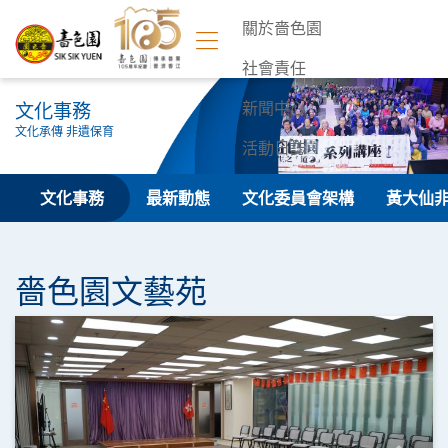
關於嗇色園
社會責任
文化事務
新聞中心
文化承傳 非遺保育
活動日誌
聯絡我們
文化事務
最新動態
文化委員會架構
黃大仙
嗇色園文藝苑