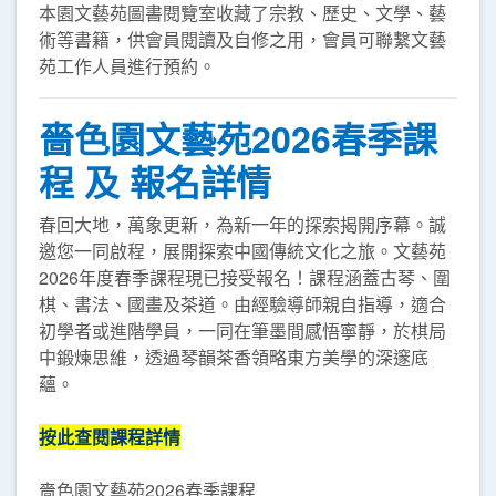
本園文藝苑圖書閱覽室收藏了宗教、歷史、文學、藝
術等書籍，供會員閱讀及自修之用，會員可聯繫文藝
苑工作人員進行預約。
嗇色園文藝苑2026春季課
程 及 報名詳情
春回大地，萬象更新，為新一年的探索揭開序幕。誠
邀您一同啟程，展開探索中國傳統文化之旅。文藝苑
2026年度春季課程現已接受報名！課程涵蓋古琴、圍
棋、書法、國畫及茶道。由經驗導師親自指導，適合
初學者或進階學員，一同在筆墨間感悟寧靜，於棋局
中鍛煉思維，透過琴韻茶香領略東方美學的深邃底
蘊。
按此查閱課程詳情
嗇色園文藝苑2026春季課程