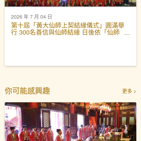
2026 年 7 月 04 日
第十屆「黃大仙師上契結緣儀式」圓滿舉
行 300名善信與仙師結緣 日後依「仙師
十訓」行善
你可能感興趣
更多 >