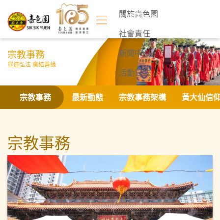
關於嗇色園
社會責任
宗教事務
新聞中心
宣道弘法 廣結善緣
活動日誌
聯絡我們
宗教事務
最新動態
宗教事務架構
黃大仙信
宗教事務