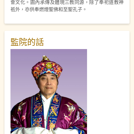
會文化。園內承傳及體現三教同源，除了奉祀道教神
祇外，亦供奉燃燈聖佛和至聖孔子。
監院的話