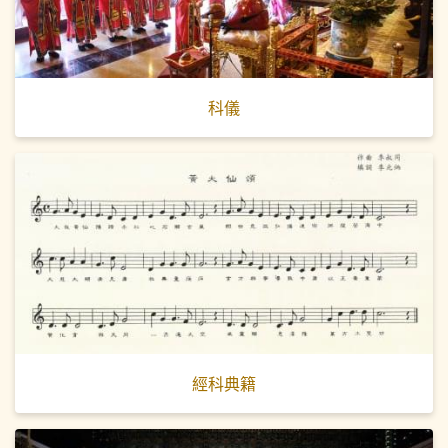
科儀
經科典籍