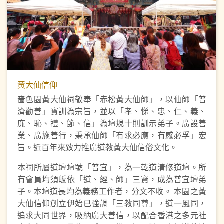
黃大仙信仰
嗇色園黃大仙祠敬奉「赤松黃大仙師」，以仙師「普
濟勸善」寶訓為宗旨，並以「孝、悌、忠、仁、義、
廉、恥、禮、節、信」為壇規十則訓示弟子。廣設善
業、廣施善行，秉承仙師「有求必應，有感必孚」宏
旨。近百年來致力推廣道教黃大仙信俗文化。
本祠所屬道壇壇號「普宜」，為一乾道清修道壇。所
有會員均須皈依「道、經、師」三寶，成為普宜壇弟
子。本壇道長均為義務工作者，分文不收。 本園之黃
大仙信仰創立伊始已強調「三教同尊」，道一風同，
追求大同世界，吸納廣大善信，以配合香港之多元社