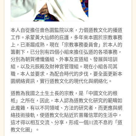
本人自從擔任嗇色園監院以來，力倡道教文化的播道
工作。承蒙黃大仙師的庇護，多年來本園於宗教事務
上，已漸趨成熟，現在「宗教事務委員會」於本人的
籌劃下，已分別有四個小組來擔任弘道的各項事務，
分別為朝賀禮懴儀組、外事及宣道組、發展與培訓
組，以及元辰殿及財神宮管理組。現在小組各司其
職，本人並要求，為配合時代的步伐，要全面更新本
園網絡資訊，實行道教文化的現代化與網絡化。
道教為我國之土生土長的宗教，是「中國文化的根
柢」之所在，因此，本人認為道教文化研究的範疇如
此龐雜，有以不同領域、方法的研究者，而更應與網
絡技術接軌，使道教文化貼近於普羅信眾的生活中，
這才得以相互交流、分享，形成一個川流不息的「道
教文化圈」。