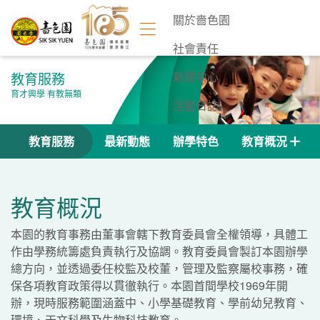
關於嗇色園
社會責任
教育服務
新聞中心
育才興學 有教無類
活動日誌
聯絡我們
教育服務
最新動態
辦學特色
教育概況
教育概況
本園的教育事務由董事會轄下教育委員會全權領導，具體工
作由學務統籌處負責執行及協調。教育委員會製訂本園辦學
總方向，並透過委任校監及校董，管理及監察屬校事務，確
保各項教育政策得以貫徹執行。本園首間學校1969年開
辦，現時服務範圍涵蓋中、小學基礎教育、學前幼兒教育、
環境、天文科學及生物科技教育。