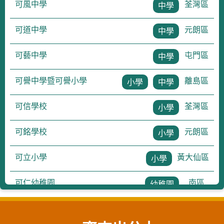
可風中學
荃灣區
中學
可道中學
元朗區
中學
可藝中學
屯門區
中學
可譽中學暨可譽小學
離島區
小學
中學
可信學校
荃灣區
小學
可銘學校
元朗區
小學
可立小學
黃大仙區
小學
可仁幼稚園
南區
幼稚園
可德幼稚園及可德幼兒中心
黃大仙區
幼稚園