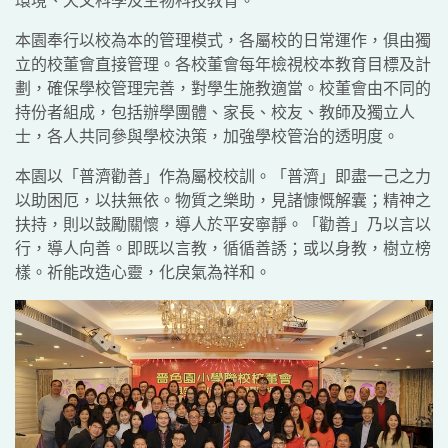
本園奉行以校為本的管理模式，各屬校的日常運作，俱由獨
立的校董會直接管理。各校董會每年檢視校本教育目標及計
劃，確保學校管理完善，對學生施教適當。校董會由不同的
持份者組成，包括辦學團體、家長、校友、教師及獨立人
士，各人共同參與學校決策，加強學校管治的透明度。
本園以「普濟勸善」作為屬校校訓。「普濟」即盡一己之力
以助困厄，以扶無依。物質之樂助，見諸慷慨解囊；精神之
扶持，則以鼓勵關懷，導人於平安寧靜。「勸善」乃以言以
行，導人向善。即既以言教，循循善誘；或以身教，樹立榜
樣。祈能改造心靈，化戾氣為祥和。