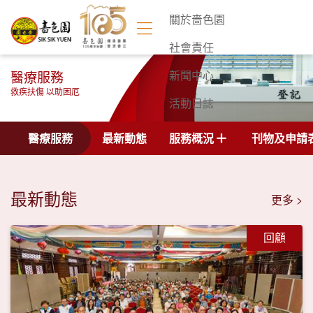
關於嗇色園
社會責任
醫療服務
新聞中心
救疾扶傷 以助困厄
活動日誌
聯絡我們
醫療服務
最新動態
服務概況
刊物及申請
最新動態
更多 >
回顧