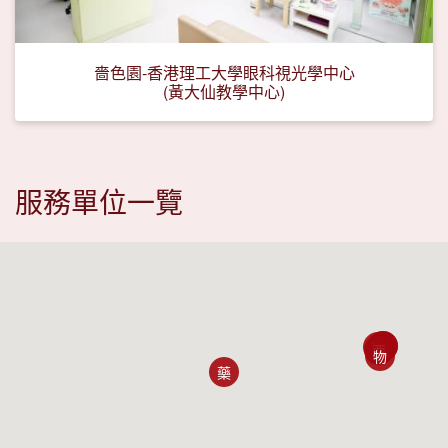
嗇色園-香港理工大學眼科視光學中心
(黃大仙教學中心)
服務單位一覽
中
牙
眼
西
物
藥