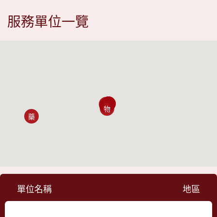
服務單位一覽
中
牙
眼
西
物
藥
單位名稱
地區