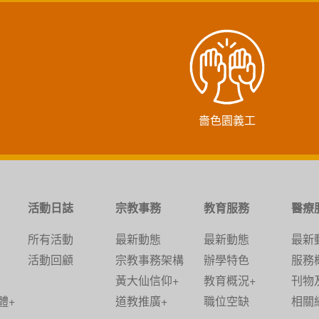
嗇色園義工
活動日誌
宗教事務
教育服務
醫療
所有活動
最新動態
最新動態
最新
活動回顧
宗教事務架構
辦學特色
服務
黃大仙信仰+
教育概況+
刊物
體+
道教推廣+
職位空缺
相關