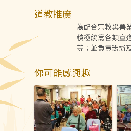
道教推廣
為配合宗教與善
積極統籌各類宣
等；並負責籌辦
你可能感興趣