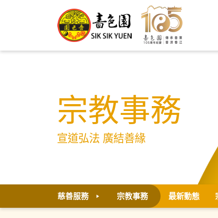
宗教事務
宣道弘法 廣結善緣
慈善服務
宗教事務
最新動態