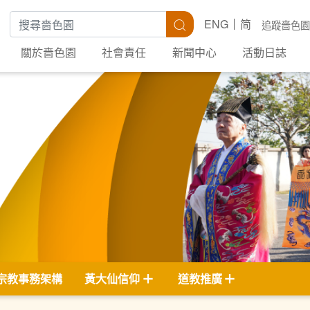
搜尋關鍵字
搜尋
ENG
简
追蹤嗇色園
關於嗇色園
社會責任
新聞中心
活動日誌
宗教事務架構
黃大仙信仰
道教推廣