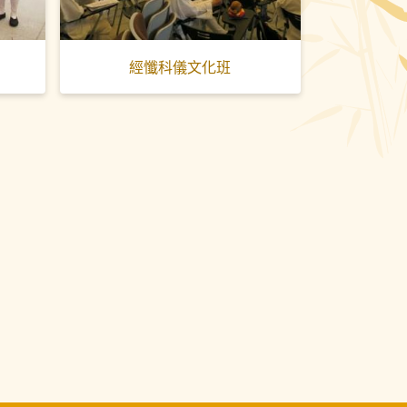
經懺科儀文化班