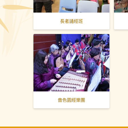
長者誦經班
嗇色園經樂團