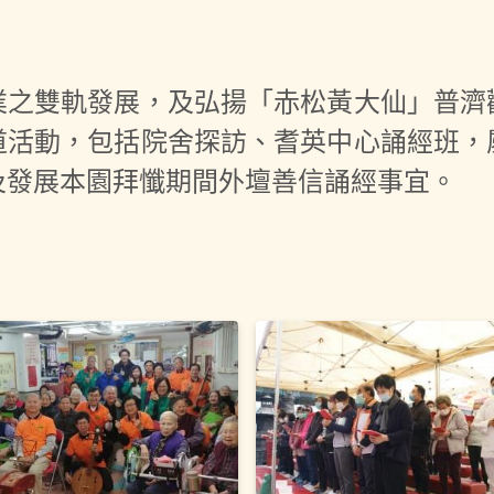
業之雙軌發展，及弘揚「赤松黃大仙」普濟
道活動，包括院舍探訪、耆英中心誦經班，
及發展本園拜懺期間外壇善信誦經事宜。