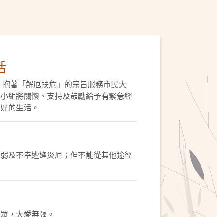
話
今，抱著「解厄扶危」的宗旨服務市民大
金小組將關懷、支持及鼓勵給予有緊急經
美好的生活。
貧弱及不幸遭逢災厄；但不能從其他途徑
濟眾，大愛無彊。