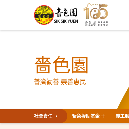
嗇色園
普濟勸善 崇善惠民
社會責任
緊急援助基金
義工