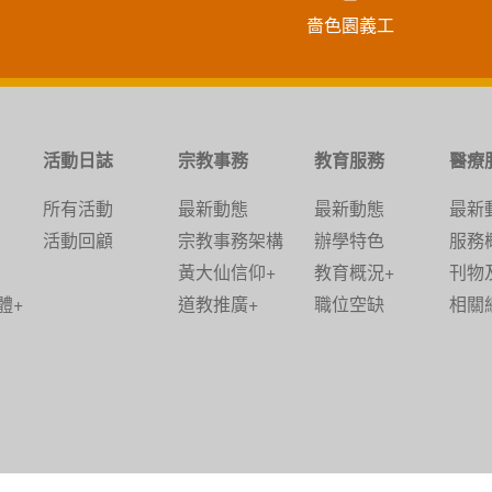
嗇色園義工
活動日誌
宗教事務
教育服務
醫療
所有活動
最新動態
最新動態
最新
活動回顧
宗教事務架構
辦學特色
服務
黃大仙信仰+
教育概況+
刊物
體+
道教推廣+
職位空缺
相關