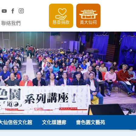
慈善捐款
黃大仙祠
聯絡我們
大仙信俗文化館
文化媒體廊
嗇色園文藝苑