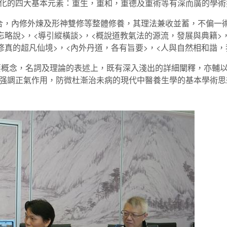
化的四大基本元素：重生，重和，重德及重術等有深而廣的學
，內修外煉及形神雙修等整體修養，其理法兼收並蓄，不偏一術
忘略說>，<導引縱橫談>，<概說道教氣法的源流，發展與典籍>
修真的超凡仙境>，<內外丹道，各有旨要>，<人與自然相和諧
概念，名詞及理論的表述上，既有深入淺出的詳細闡釋，亦輔以
强調正氣作用，防微杜漸治未病的現代中醫養生學的基本學術思