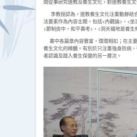
間從事研究道教及養生文化，對道教養生文
李教授認為，道教養生文化注重動靜結合
法要素作為內容主題，包括<內觀論>，<坐
<節制房中，和平壽考>，<洞天福地是養生
書中各篇章內容豐富，環環相扣；在主要
養生文化的精髓。有別於只注重強身防病，
者認識及踏入養生保健的另一層次。