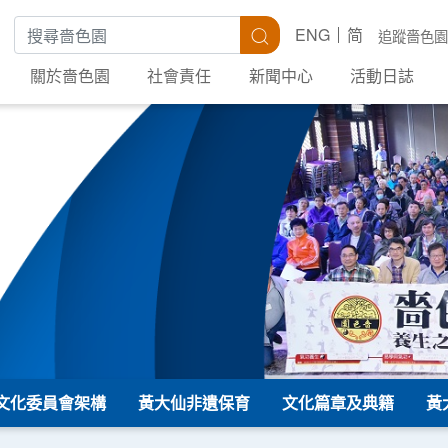
搜尋關鍵字
搜尋
ENG
简
追蹤嗇色園
關於嗇色園
社會責任
新聞中心
活動日誌
文化委員會架構
黃大仙非遺保育
文化篇章及典籍
黃