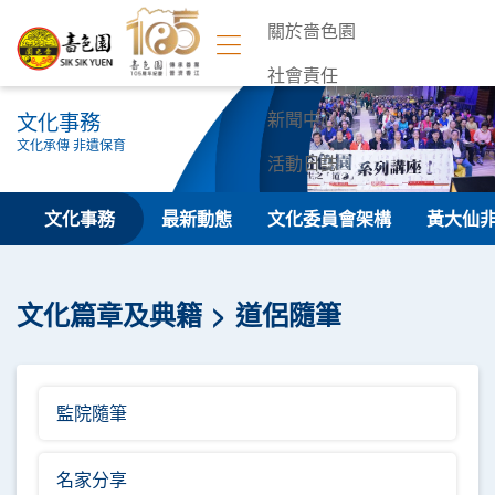
關於嗇色園
社會責任
文化事務
新聞中心
文化承傳 非遺保育
活動日誌
聯絡我們
文化事務
最新動態
文化委員會架構
黃大仙
文化篇章及典籍
道侶隨筆
監院隨筆
名家分享