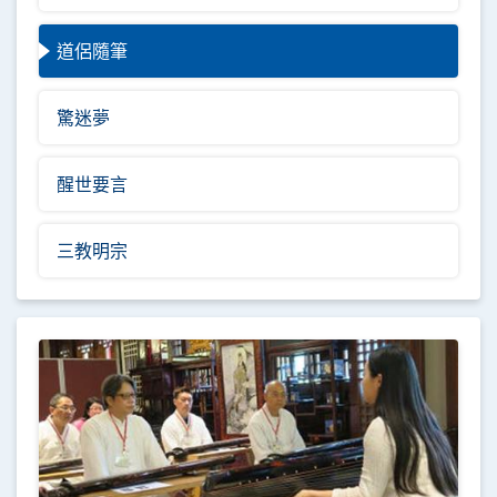
道侶隨筆
驚迷夢
醒世要言
三教明宗