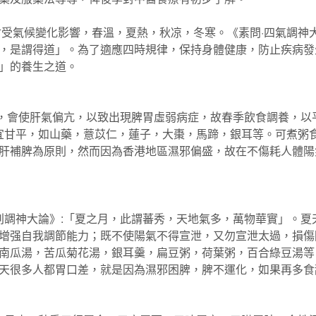
候變化影響，春溫，夏熱，秋凉，冬寒。《素問·四氣調神大論
，是謂得道」。為了適應四時規律，保持身體健康，防止疾病發
」的養生之道。
會使肝氣偏亢，以致出現脾胃虛弱病症，故春季飲食調養，以
，宜甘平，如山藥，薏苡仁，蓮子，大棗，馬蹄，銀耳等。可煮粥
肝補脾為原則，然而因為香港地區濕邪偏盛，故在不傷耗人體陽
調神大論》:「夏之月，此謂蕃秀，天地氣多，萬物華實」。夏
增强自我調節能力；既不使陽氣不得宣泄，又勿宣泄太過，損傷
南瓜湯，苦瓜菊花湯，銀耳羹，扁豆粥，荷葉粥，百合綠豆湯等
天很多人都胃口差，就是因為濕邪困脾，脾不運化，如果再多