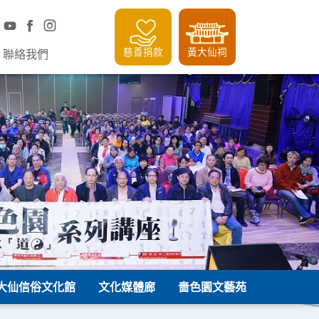
慈善捐款
黃大仙祠
聯絡我們
大仙信俗文化館
文化媒體廊
嗇色園文藝苑