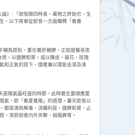
》: 「故陰陽四時者，萬物之終始也，生
生，以下將單從飲食一方面闡釋「春養
平補為原則，重在養肝補脾，正如道醫孫思
食用，以健脾和胃。或以陳皮，菊花，玫瑰
氣和正氣的提下，還應兼以理氣去濕及清
天是陽氣最旺盛的時節，此時養生要順應夏
陽氣，即「春夏養陽」的道理。暑天飲食以
，都是清熱解毒，消腫利尿，健脾和胃，止
食甜，濕邪就會内外夾擊，損傷脾胃。