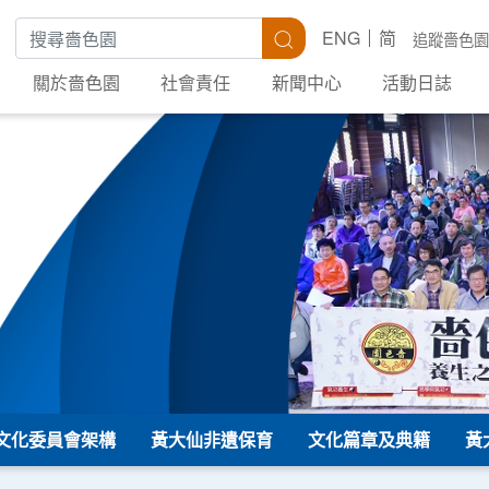
搜尋關鍵字
搜尋
ENG
简
追蹤嗇色園
關於嗇色園
社會責任
新聞中心
活動日誌
文化委員會架構
黃大仙非遺保育
文化篇章及典籍
黃