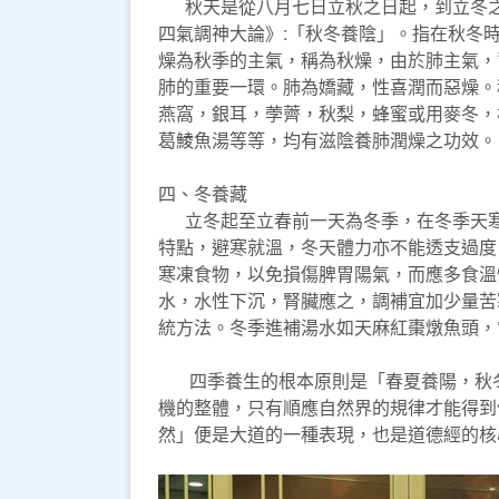
秋天是從八月七日立秋之日起，到立冬之
四氣調神大論》:「秋冬養陰」。指在秋冬
燥為秋季的主氣，稱為秋燥，由於肺主氣，
肺的重要一環。肺為嬌藏，性喜潤而惡燥。
燕窩，銀耳，荸薺，秋梨，蜂蜜或用麥冬，
葛鯪魚湯等等，均有滋陰養肺潤燥之功效。
四、冬養藏
立冬起至立春前一天為冬季，在冬季天寒
特點，避寒就溫，冬天體力亦不能透支過度
寒凍食物，以免損傷脾胃陽氣，而應多食溫
水，水性下沉，腎臟應之，調補宜加少量苦
統方法。冬季進補湯水如天麻紅棗燉魚頭，
四季養生的根本原則是「春夏養陽，秋冬
機的整體，只有順應自然界的規律才能得到
然」便是大道的一種表現，也是道德經的核