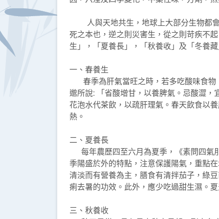
人與天地共生，地球上大部分生物都會受氣
死之本也，逆之則災害生，從之則苛疾不起
生」，「夏養長」，「秋養收」及「冬養藏
一、春養生
春季為肝氣當旺之時，若多吃酸味食物，
邈所說: 「省酸增甘，以養脾氣。忌酸澀
花泡水代茶飲，以疏肝理氣。春天飲食以養
熱。
二、夏養長
每年農歷四至六月為夏季，《素問四氣刖
季陽盛於外的特點，注意保護陽氣，重點在
清淡而有營養為主，膳食有清拌茄子，綠豆
痢去暑的功效。此外，應少吃過甜生濕。夏
三、秋養收