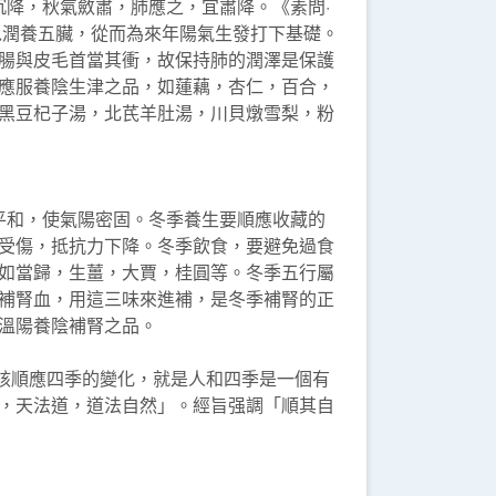
降，秋氣斂肅，肺應之，宜肅降。《素問·
以潤養五臟，從而為來年陽氣生發打下基礎。
腸與皮毛首當其衝，故保持肺的潤澤是保護
應服養陰生津之品，如蓮藕，杏仁，百合，
黑豆杞子湯，北芪羊肚湯，川貝燉雪梨，粉
和，使氣陽密固。冬季養生要順應收藏的
受傷，抵抗力下降。冬季飲食，要避免過食
如當歸，生薑，大賈，桂圓等。冬季五行屬
補腎血，用這三味來進補，是冬季補腎的正
溫陽養陰補腎之品。
該順應四季的變化，就是人和四季是一個有
，天法道，道法自然」。經旨强調「順其自