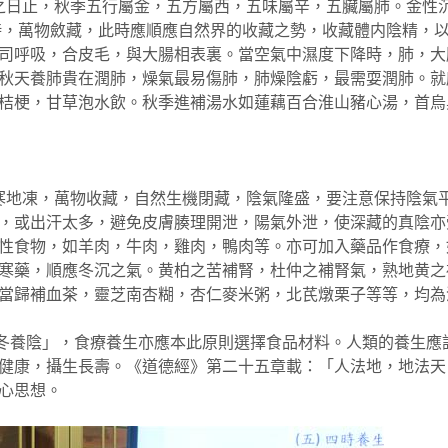
日止，秋季五行屬金，五方屬西，五味屬辛，五臟屬肺。金性沉
時，萬物斂藏，此時應順應自然界的收藏之勢，收藏體内陰精，
司呼吸，合皮毛，與大腸相表裏。當空氣中濕度下降時，肺，大
秋天養肺貴在潤肺，燥氣最易傷肺，肺燥陰虧，最需耍潤肺。就
桔梗，甘草泡水飲。秋季進補湯水如蓮藕百合淮山豬心湯，首烏
地凍，萬物收藏，自然生機閉藏，陰氣隆盛，要注意保持陰氣平
，或出汗太多，避免皮膚腠理開泄，陽氣外泄，使深藏的真陰亦
性食物，如羊肉，牛肉，雞肉，鴨肉等。亦可加入藥品作食療，
寒藥，順應冬沉之氣。黄柏之苦補腎，杜仲之補腎氣，熟地黄之
當歸補血茶，靈芝南杏糊，杏仁麥米粥，北芪燉栗子等等，均為
養陰」，食療養生亦應本此原則選擇食品材料。人類的養生應
健康，攝生長壽。《道德經》第二十五章載：「人法地，地法天
心思想。