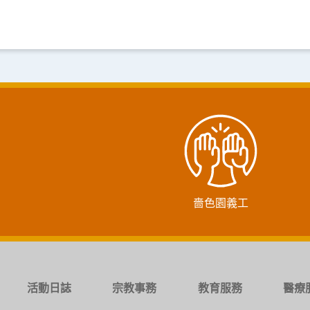
嗇色園義工
活動日誌
宗教事務
教育服務
醫療