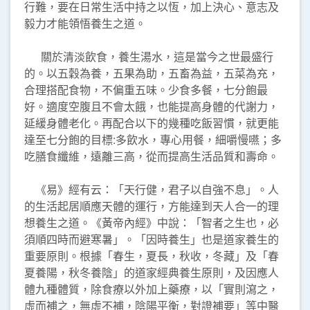
行難，要在日常生活中持之以恆，加上決心、意志及
毅力才能領悟養生之道。
關於清淡飲食，養生湯水，這是當今之世最盛行
的。以五穀為養，五果為助，五畜為益，五菜為充，
合理搭配食物，不偏重五味。少食多餐，七分飽最
好。適度空腹且不會太餓，也能提高身體的代謝力，
延緩身體老化。再配合以下的幾種吃飯習慣，就更能
達至七分飽的目標:多飲水，專心用餐，細嚼慢嚥；多
吃膳食纖維，遠離三高，從而提高生活品質和壽命。
《易》經有云：「天行健，君子以自強不息」。人
的生活起居順應天體的運行，方能達到天人合一的理
想養生之道。《黃帝內經》中說：「智者之生也，必
須順四時而避寒暑」。「因時養生」也是道家養生的
重要原則。根據「春生，夏長，秋收，冬藏」及「春
夏養陽，秋冬養陰」的道家經典養生原則，及因應人
體九種體質，除食療以外加上藥療，以「實則瀉之，
虛而補之，無虛不補，陰陽平衡，對證補要」等中醫