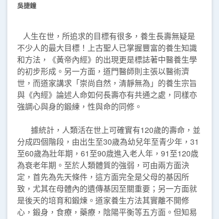
吳捷鐘
人生在世，所追求的目標有很多，養生長壽無疑是
不少人的最大目標！上古聖人已掌握豐富的養生知識
和方法，《黃帝內經》的出現更是標誌著中醫養生學
的初步形成。另一方面，道門醫師則主張以醫術濟
世，而道家講求「崇尚自然，清靜無為」的養生宗旨
與《內經》論述人命如何長壽亦有共通之處，同樣亦
強調心與身的鍛練，性與命的同修。
據統計，人類活在世上可確實有120歲的壽命，並
分成四個階段，由出生至30歲為幼兒年至青少年，31
至60歲為壯年期，61至90歳進入老人年，91至120歳
為衰老年期。至於人類體質的強弱，可由兩方面決
定，首先為先天條件，這方面完全是父母的基因所
致，尤其在母體內的遺傳基因至關重要；另一方面就
是後天的培育和鍛煉。道家養生方法其實離不開修
心，鍛身，食療，藥療，陰陽平衡等五方面。但知易