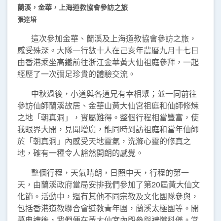
蘭溪
，金華，上海道教協會參訪之旅
張達培
這次參加金華、蘭溪及上海道教協會參訪之旅，
感受殊深。大隊一行數十人在己亥年農曆九月十七日
由香港乘坐高鐵前往浙江金華黃大仙祖庭參拜，一起
經歷了一次彌足珍貴的體驗交流。
中秋過後，小道與各道兄有幸相聚；並一同前往
參訪仙師蘭溪故居、金華山黃大仙宮祖庭和仙師修煉
之地「朝真洞」，實屬難得。整個行程相當豐富，使
我眼界大開，見聞增廣，能同時到訪祖庭和當年仙師
於「朝真洞」內感受天地靈氣，洗滌心靈的修真之
地，確有一種令人豁然開朗的感覺。
整個行程，天氣晴朗，日照中天，行程的第一
天，由蘭溪政府當局安排我們參加了第20屆黃大仙文
化節。活動中，還有其他不同宗教及文化團隊參與，
包括香港道教聯合會道教青年團，蘭溪太極團等。開
幕典禮後，我們便在黃大仙宮內殿參與禮懺科儀。當