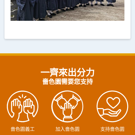
一齊來出分力
嗇色園需要您支持
嗇色園義工
加入嗇色園
支持嗇色園