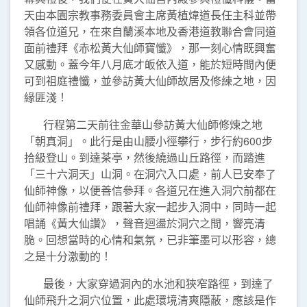
天由本園宗教事務委員會主席黃植煒道長任主科並帶
領各位道兄，在來自蘭溪本地及香港道教聯合會同道
面前禮拜《赤松黃大仙師寶懺》，那一刻心情既興奮
又感動。蓋今年八月底才皈依入道，能於短時間內便
可到祖庭禮懺，並參訪黃大仙師故居及修練之地，因
緣匪淺！
行程第二天前往金華山參訪黃大仙師修煉之地
「朝真洞」。此行是由山腰小徑攀行，步行約600步
拾級登山。到達茶亭，然後繞過山丘路徑，而踏進
「三十六洞天」山洞。在洞穴入口處，前人已安奉了
仙師神像，以便善信參拜。各道兄在進入洞穴前都在
仙師神像前禮拜，跟著大家一起步入洞中，同時一起
唱誦《黃大仙讚》，聲音迴盪於洞穴之間，響亮清
脆。回想當時的心情和氣氛，已非筆墨可以形容，總
之是十分激動的！
最後，大家穿過洞內的水池和狹窄路徑，到達了
仙師飛升之洞穴位置，此處環境清爽隱蔽，應該是作