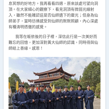
息冥想的好地方。我再看看四週，原來該處可望向洞
頂。在大家細心的觀察下，看見洞頂有微弱光線射
入，雖然不能確認這是否仙師遺下的靈光；但身為仙
師弟子，當時彷彿感受到仙師的默默照顧，內心深處
有種清明透徹的感覺。
我等在皈依後的日子裡，深信此行是一次美好而
難忘的回憶，更加深對黃大仙師的認識，同時得與仙
師結上善緣。感恩！