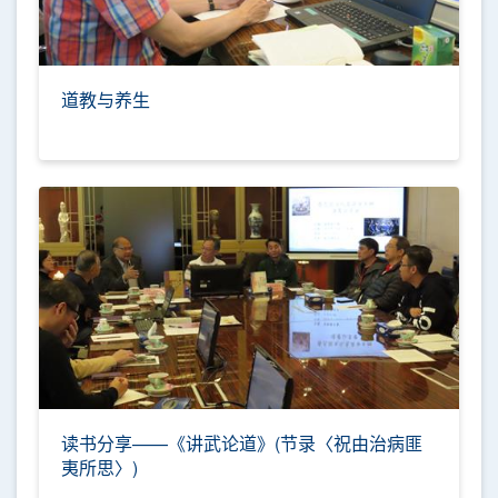
道教与养生
读书分享——《讲武论道》(节录〈祝由治病匪
夷所思〉)