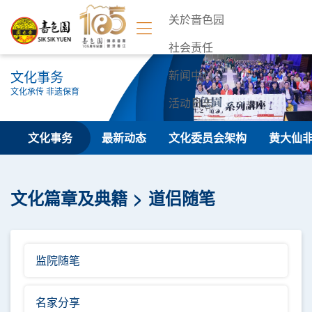
关於啬色园
社会责任
文化事务
新闻中心
文化承传 非遗保育
活动日志
联络我们
文化事务
最新动态
文化委员会架构
黄大仙
文化篇章及典籍
道侣随笔
监院随笔
名家分享