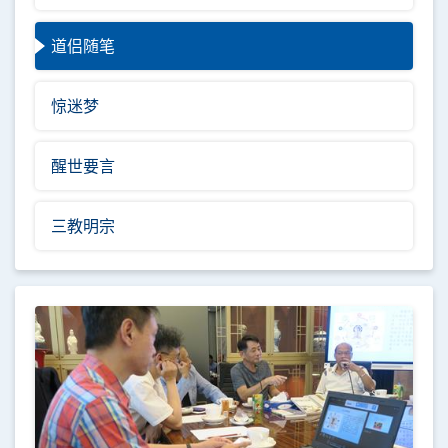
道侣随笔
惊迷梦
醒世要言
三教明宗