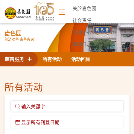
关於啬色园
社会责任
啬色园
新闻中心
普济劝善 崇善惠民
活动日志
联络我们
慈善服务
所有活动
活动回顾
所有活动