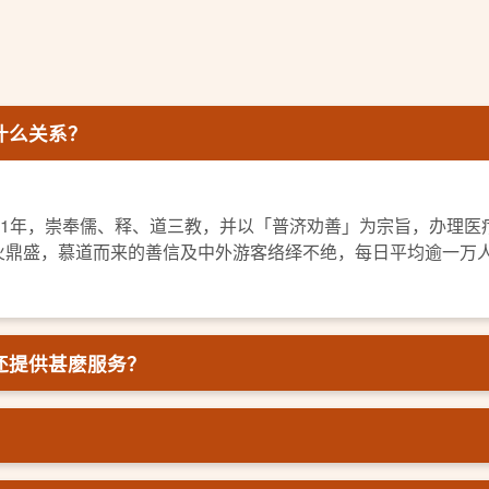
什么关系？
21年，崇奉儒、释、道三教，并以「普济劝善」为宗旨，办理
火鼎盛，慕道而来的善信及中外游客络绎不绝，每日平均逾一万
还提供甚麽服务？