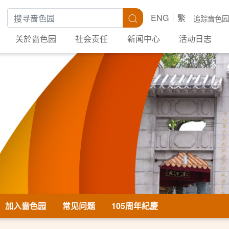
搜寻关键字
搜寻
ENG
繁
追踪啬色园
关於啬色园
社会责任
新闻中心
活动日志
加入啬色园
常见问题
105周年紀慶