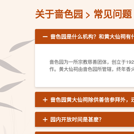
关于啬色园
常见问题
啬色园是什么机构？和黄大仙祠有
啬色园为一所宗教慈善团体，创立于19
作。黄大仙祠由啬色园所管辖，终年香
啬色园黄大仙祠除供善信参拜外，
园内开放时间是甚麽？