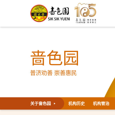
啬色园
普济劝善 崇善惠民
关于啬色园
机构历史
机构管治