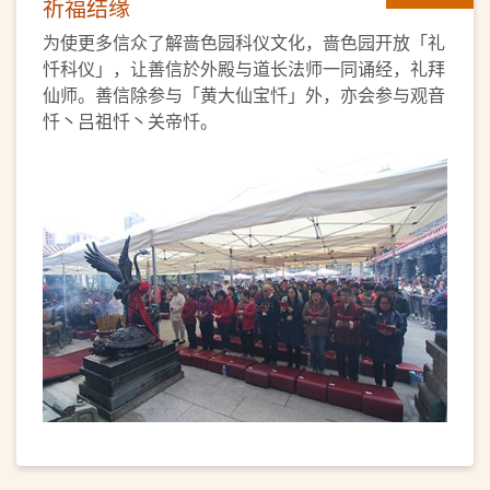
祈福结缘
为使更多信众了解啬色园科仪文化，啬色园开放「礼
忏科仪」，让善信於外殿与道长法师一同诵经，礼拜
仙师。善信除参与「黄大仙宝忏」外，亦会参与观音
忏丶吕祖忏丶关帝忏。