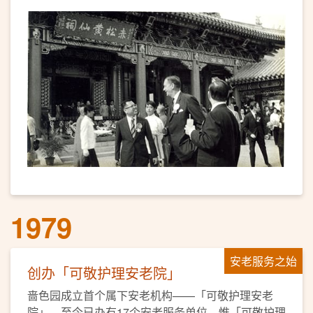
1979
安老服务之始
创办「可敬护理安老院」
啬色园成立首个属下安老机构——「可敬护理安老
院」，至今已办有17个安老服务单位。惟「可敬护理