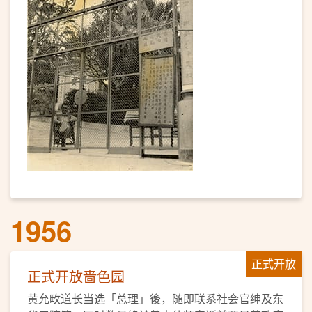
1956
正式开放
正式开放啬色园
黄允畋道长当选「总理」後，随即联系社会官绅及东