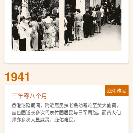
1941
庇佑难民
三年零八个月
香港沦陷期间，附近居民扶老携幼避难至黄大仙祠，
啬色园道长多次代表竹园居民与日军周旋。而黄大仙
师亦多次大显威灵，庇佑难民。