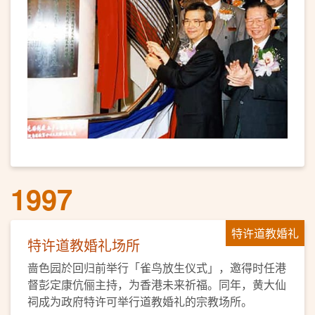
1997
特许道教婚礼
特许道教婚礼场所
啬色园於回归前举行「雀鸟放生仪式」，邀得时任港
督彭定康伉俪主持，为香港未来祈福。同年，黄大仙
祠成为政府特许可举行道教婚礼的宗教场所。