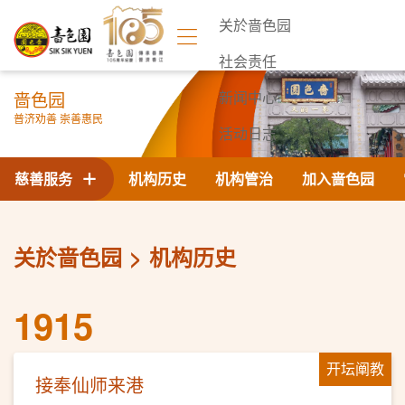
关於啬色园
社会责任
啬色园
新闻中心
普济劝善 崇善惠民
活动日志
联络我们
慈善服务
机构历史
机构管治
加入啬色园
关於啬色园
机构历史
1915
开坛阐教
接奉仙师来港