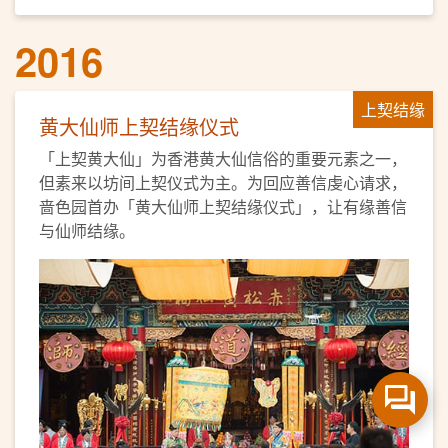
2016
上契结缘
黄大仙师上契结缘仪式
「上契黄大仙」为香港黄大仙信俗的重要元素之一，
但素来以坊间上契仪式为主。为回应善信虔心请求，
啬色园首办「黄大仙师上契结缘仪式」，让有缘善信
与仙师结缘。