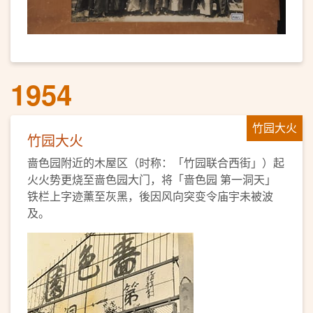
1954
竹园大火
竹园大火
啬色园附近的木屋区（时称：「竹园联合西街」）起
火火势更烧至啬色园大门，将「啬色园 第一洞天」
铁栏上字迹薰至灰黑，後因风向突变令庙宇未被波
及。