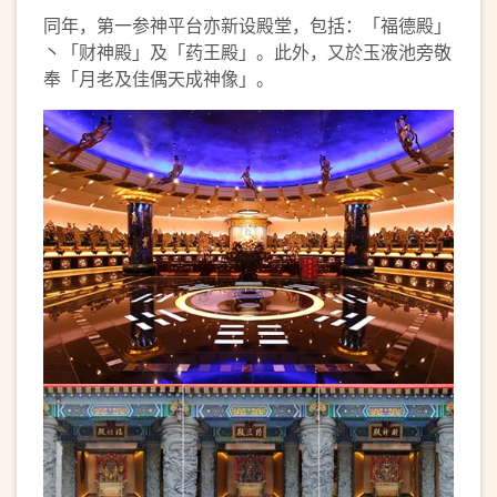
同年，第一参神平台亦新设殿堂，包括：「福德殿」
丶「财神殿」及「药王殿」。此外，又於玉液池旁敬
奉「月老及佳偶天成神像」。