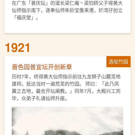
在广东「普庆坛」的道长梁仁庵丶梁钧转父子得黄大
仙师指示南下，遂奉仙师朱砂宝像来港，於湾仔创立
「福庆堂」。
1921
选址竹园
啬色园普宜坛开创新章
历时7年，终得黄大仙师指示前往九龙狮子山麓觅地
建祠，抵达当时一遍荒芜的竹园。 师曰：「此乃凤
翼之吉地，最合开坛阐教。」同年7月，大殿兴工完
毕，众弟子礼请仙师升座。