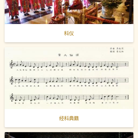
科仪
经科典籍