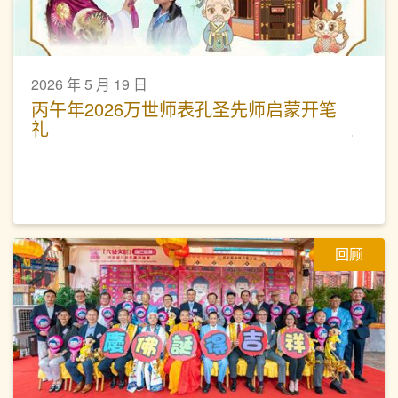
2026 年 5 月 19 日
丙午年2026万世师表孔圣先师启蒙开笔
礼
回顾