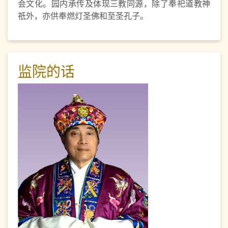
会文化。园内承传及体现三教同源，除了奉祀道教神
祇外，亦供奉燃灯圣佛和至圣孔子。
监院的话