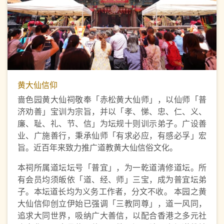
黄大仙信仰
啬色园黄大仙祠敬奉「赤松黄大仙师」，以仙师「普
济劝善」宝训为宗旨，并以「孝、悌、忠、仁、义、
廉、耻、礼、节、信」为坛规十则训示弟子。广设善
业、广施善行，秉承仙师「有求必应，有感必孚」宏
旨。近百年来致力推广道教黄大仙信俗文化。
本祠所属道坛坛号「普宜」，为一乾道清修道坛。所
有会员均须皈依「道、经、师」三宝，成为普宜坛弟
子。本坛道长均为义务工作者，分文不收。 本园之黄
大仙信仰创立伊始已强调「三教同尊」，道一风同，
追求大同世界，吸纳广大善信，以配合香港之多元社