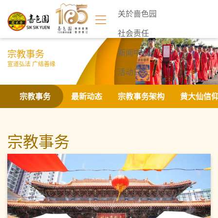
关於啬色园
社会责任
宗教事务
新闻中心
宣道弘法 广结善缘
活动日志
联络我们
宗教事务
最新动态
宗教事务架构
黄大仙信
宗教事务