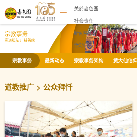
关於啬色园
社会责任
宗教事务
新闻中心
宣道弘法 广结善缘
活动日志
联络我们
宗教事务
最新动态
宗教事务架构
黄大仙信
道教推广
公众拜忏