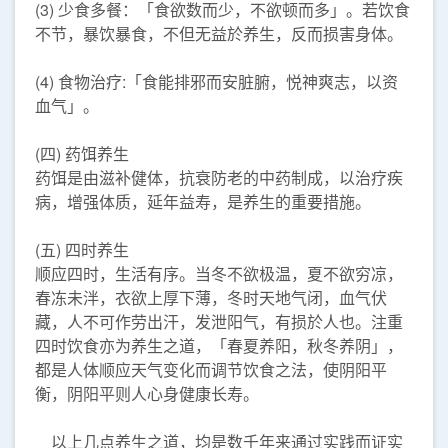
(3) 少食多餐：「食欲数而少，不欲顿而多」。若饮食
不节，暴饮暴食，不但无益於养生，反而损害身体。
(4) 食物治疗:「食能排邪而安脏腑，悦神爽志，以资
血气」。
(四) 药饵养生
药饵是由滋补健体，抗衰防老的中药制成，以治疗疾
病，增强体质，延年益寿，是养生的重要措施。
(五) 四时养生
顺应四时，生活有序。当冬不欲极温，夏不欲穷凉，
春冻未泮，衣欲上厚下薄，冬时天地气闭，血气伏
藏，人不可作劳出汗，发泄阳气，有损於人也。注重
四时饮食亦为养生之道，「春夏养阳，秋冬养阴」，
都是人体顺应天气变化而调节饮食之法，使阴阳平
衡，阴阳平则人心身健康长寿。
以上几点养生之道，均是数千年来通过实践而证实