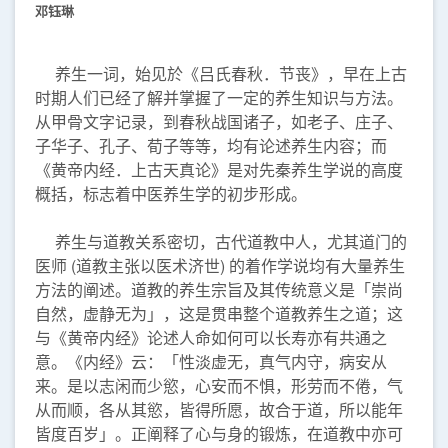
邓钰琳
养生一词，始见於《吕氏春秋．节丧》，早在上古
时期人们已经了解并掌握了一定的养生知识与方法。
从甲骨文字记录，到春秋战国诸子，如老子、庄子、
子华子、孔子、荀子等等，均有论述养生内容；而
《黄帝内经．上古天真论》是对先秦养生学说的高度
概括，标志着中医养生学的初步形成。
养生与道教关系密切，古代道教中人，尤其道门的
医师 (道教主张以医术济世) 的着作学说均有大量养生
方法的阐述。道教的养生宗旨及其传统意义是「崇尚
自然，虚静无为」，这是贯串整个道教养生之道；这
与《黄帝内经》论述人命如何可以长寿亦有共通之
意。《内经》云：「性淡虚无，真气内守，病安从
来。是以志闲而少慾，心安而不惧，形劳而不倦，气
从而顺，各从其慾，皆得所愿，故合于道，所以能年
皆度百岁」。正阐释了心与身的锻炼，在道教中亦可