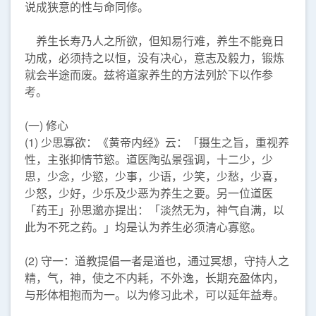
说成狭意的性与命同修。
养生长寿乃人之所欲，但知易行难，养生不能竟日
功成，必须持之以恒，没有决心，意志及毅力，锻炼
就会半途而废。兹将道家养生的方法列於下以作参
考。
(一) 修心
(1) 少思寡欲：《黄帝内经》云：「摄生之旨，重视养
性，主张抑情节慾。道医陶弘景强调，十二少，少
思，少念，少慾，少事，少语，少笑，少愁，少喜，
少怒，少好，少乐及少恶为养生之要。另一位道医
「药王」孙思邈亦提出：「淡然无为，神气自满，以
此为不死之药。」均是认为养生必须清心寡慾。
(2) 守一：道教提倡一者是道也，通过冥想，守持人之
精，气，神，使之不内耗，不外逸，长期充盈体内，
与形体相抱而为一。以为修习此术，可以延年益寿。