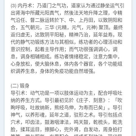
(3) 内丹术：乃道门之气功，道家认为通过静坐运气引
出肾海中所藏元阳真气，然後法天地升降之理，令精
气沿任、督二脉运转於下、中、上丹田，以致阴阳和
合，五气朝元，三华 (元精，元气，元神) 聚顶。最终
返归虚无，达致阴平阳秘，精神乃治，延年益寿。现
代的静气功锻炼方法与其相似，练功者的心理活动和
意识控制，起着主导作用；而气功很强调调心，调
息，调身相辅相成。练功者情绪稳定，注意力集中，
心身放松，使大脑休息，体内各个器官，各个功能组
织调养生息，身体的免疫功能自然增强。
(二) 锻身
导引术：动气功是一项以肢体运动为主，配合呼吸吐
纳的养生方式。导引最初见於《庄子．刻意》：「吹
眴呼吸，吐故纳新，熊经鸟伸，为寿而已矣」。导引
神气，以养形魂，延年之道，驻形之术。导引包括点
穴术，叩齿法，鼓潄咽津法，鸣天鼓，乾梳头，乾洗
脸，揉耳运目，擦脚心，兜外肾，自发动，周身拍打