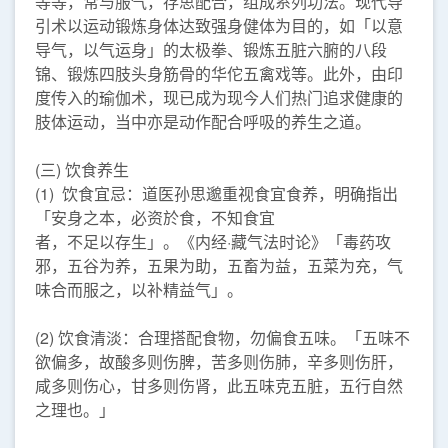
等等，常与服气，存思配合，组成系列功法。现代导
引术以运动锻炼身体达致强身健体为目的，如「以意
导气，以气运身」的太极拳、锻炼五脏六腑的八段
锦、锻炼四肢头身筋骨的华佗五禽戏等。此外，由印
度传入的瑜伽术，现已成为现今人们热门追求健康的
肢体运动，当中亦是动作配合呼吸的养生之道。
(三) 饮食养生
(1) 饮食宜忌：道医孙思邈重视食宜食养，明确指出
「安身之本，必资於食，不知食宜
者，不足以存生」。《内经·藏气法时论》「毒药攻
邪，五谷为养，五果为助，五畜为益，五菜为充，气
味合而服之，以补精益气」。
(2) 饮食清淡：合理搭配食物，勿偏食五味。「五味不
欲偏多，故酸多则伤脾，苦多则伤肺，辛多则伤肝，
咸多则伤心，甘多则伤肾，此五味克五脏，五行自然
之理也。」