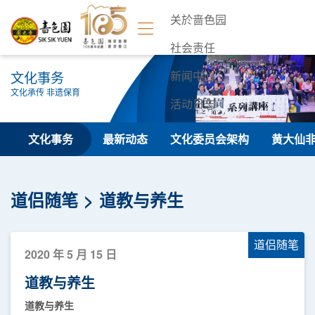
关於啬色园
社会责任
文化事务
新闻中心
文化承传 非遗保育
活动日志
联络我们
文化事务
最新动态
文化委员会架构
黄大仙
道侣随笔
道教与养生
道侣随笔
2020 年 5 月 15 日
道教与养生
道教与养生