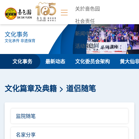
关於啬色园
社会责任
文化事务
新闻中心
文化承传 非遗保育
活动日志
联络我们
文化事务
最新动态
文化委员会架构
黄大仙
文化篇章及典籍
道侣随笔
监院随笔
名家分享