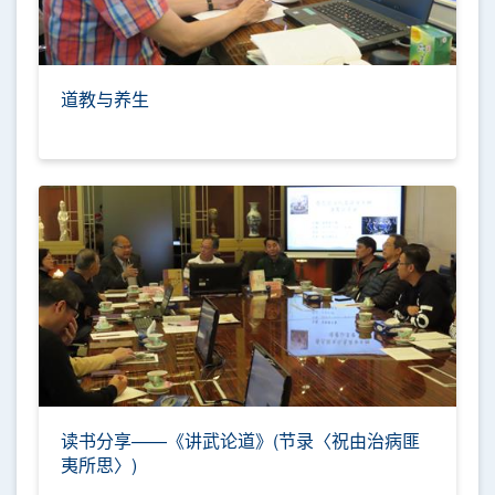
道教与养生
读书分享——《讲武论道》(节录〈祝由治病匪
夷所思〉)