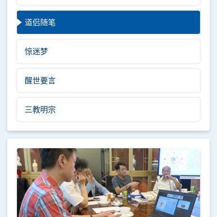
道侣随笔
惊迷梦
醒世要言
三教明宗