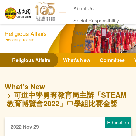
About Us
Social Responsibility
Religious Affairs
News
Preaching Taoism
Events
Contact Us
Religious Affairs
What's New
Committee
What's New
可道中學勇奪教育局主辦「STEAM
教育博覽會2022」中學組比賽金獎
Education
2022 Nov 29