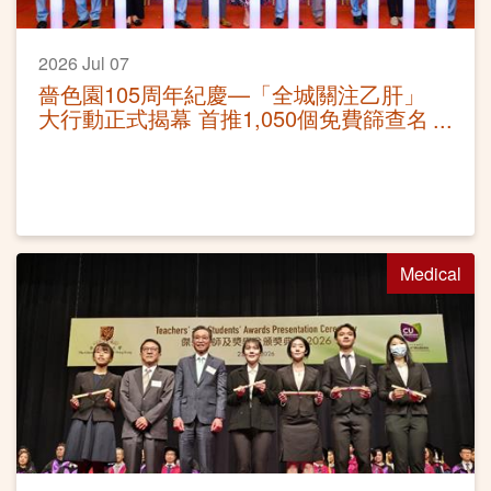
2026 Jul 07
嗇色園105周年紀慶—「全城關注乙肝」
大行動正式揭幕 首推1,050個免費篩查名
額 暑期全面深入社區
Medical