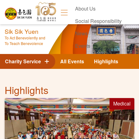
About Us
Social Responsibility
Sik Sik Yuen
News
To Act Benevolently and
To Teach Benevolence
Events
Contact Us
Charity Service
All Events
Highlights
Highlights
Medical