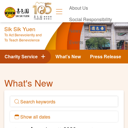
About Us
Social Responsibility
Sik Sik Yuen
News
To Act Benevolently and
To Teach Benevolence
Events
Contact Us
Charity Service
What's New
Press Release
What's New