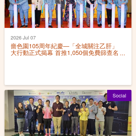
2026 Jul 07
嗇色園105周年紀慶—「全城關注乙肝」
大行動正式揭幕 首推1,050個免費篩查名
額 暑期全面深入社區
Social