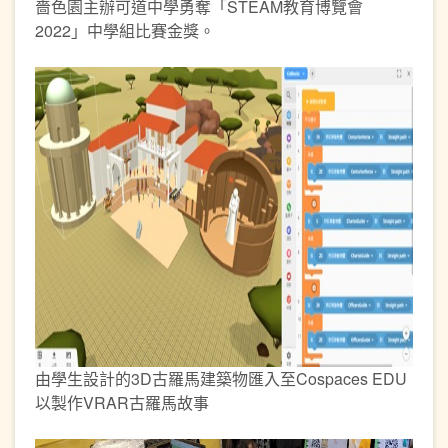
嗇色園主辦可道中學勇奪「STEAM教育博覽會
2022」中學組比賽金獎。
由學生設計的3D古羅馬建築物匯入至Cospaces EDU
以製作VRAR古羅馬故事