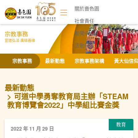
關於嗇色園
社會責任
宗教事務
新聞中心
宣道弘法 廣結善緣
活動日誌
聯絡我們
宗教事務
最新動態
宗教事務架構
黃大仙信
最新動態
可道中學勇奪教育局主辦「STEAM
教育博覽會2022」中學組比賽金獎
教育
2022 年 11 月 29 日