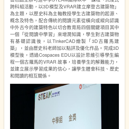
跨科組活動，以3D模型及VRAR建立摩登古建築物」
為主題，以歷史科為主軸教授學生古建築物的起源、
概念及特色，配合傳統的閱讀元素從橫向或縱向認識
中外古今的建築特色以切合教育局四個關鍵項目其中
一個「從閱讀中學習」來增潤知識，學生對古建築物
有基礎認識後，以TinkerCAD繪製「3D古羅馬建
築」，並由歷史科老師加以點評及優化作品。完成3D
模型後，透過Cospaces EDU以設計思維引導學生編
程一個古羅馬的VRAR 故事，培養學生的解難能力，
並建立展示學習成果的信心，讓學生體會科技、歷史
和閱讀的相互關係。