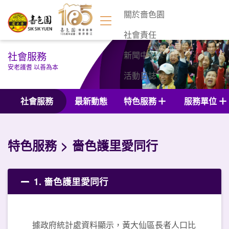
關於嗇色園
社會責任
社會服務
新聞中心
安老護耆 以善為本
活動日誌
聯絡我們
社會服務
最新動態
特色服務
服務單位
特色服務
嗇色護里愛同行
1. 嗇色護里愛同行
據政府統計處資料顯示，黃大仙區長者人口比