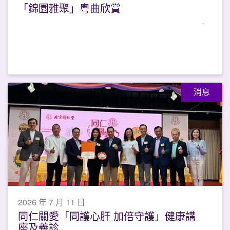
「錦園雅聚」粵曲欣賞
消息
2026 年 7 月 11 日
同仁關愛「同護心肝 加倍守護」健康講
座及義診