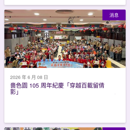
消息
2026 年 6 月 08 日
嗇色園 105 周年紀慶「穿越百載留倩
影」