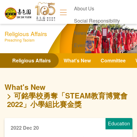
About Us
Social Responsibility
Religious Affairs
News
Preaching Taoism
Events
Contact Us
Religious Affairs
What's New
Committee
What's New
可銘學校勇奪「STEAM教育博覽會
2022」小學組比賽金獎
Education
2022 Dec 20