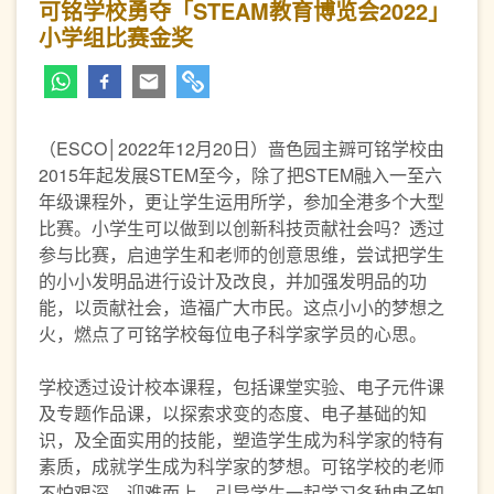
可铭学校勇夺「STEAM教育博览会2022」
小学组比赛金奖
（ESCO│2022年12月20日）
啬色园主辧可铭学校由
2015年起发展STEM至今，除了把STEM融入一至六
年级课程外，更让学生运用所学，参加全港多个大型
比赛。小学生可以做到以创新科技贡献社会吗？透过
参与比赛，启迪学生和老师的创意思维，尝试把学生
的小小发明品进行设计及改良，并加强发明品的功
能，以贡献社会，造福广大巿民。这点小小的梦想之
火，燃点了可铭学校每位电子科学家学员的心思。
学校透过设计校本课程，包括课堂实验、电子元件课
及专题作品课，以探索求变的态度、电子基础的知
识，及全面实用的技能，塑造学生成为科学家的特有
素质，成就学生成为科学家的梦想。可铭学校的老师
不怕艰深，迎难而上，引导学生一起学习各种电子知