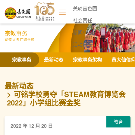
关於啬色园
社会责任
宗教事务
新闻中心
宣道弘法 广结善缘
活动日志
联络我们
宗教事务
最新动态
宗教事务架构
黄大仙信
最新动态
可铭学校勇夺「STEAM教育博览会
2022」小学组比赛金奖
教育
2022 年 12 月 20 日