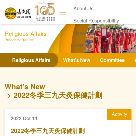
About Us
Social Responsibility
Religious Affairs
News
Preaching Taoism
Events
Contact Us
Religious Affairs
What's New
Committee
What's New
2022冬季三九天灸保健計劃
Activity
2022 Oct 14
2022冬季三九天灸保健計劃