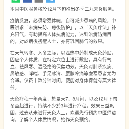
本园中医服务将於12月下旬推出冬季三九天灸服务。
疫情反复，必须增强体魄，自可减少患病的风险，中
医讲求「未病先防、癒後防护」，以「天灸疗法」补
充阳气，有助提高人体抗病能力，达到治病防病目
的，对於病後初癒人士，亦有巩固肺气的效果。
在天气转寒、入冬之际，以温热中药制成天灸药贴，
因应个人体质，在特定穴位上进行敷贴，具有行气
血、祛风寒、温经络的保健功效，天灸对肺系疾病、
鼻敏感、哮喘、手足冰冷、腰膝冷痛等虚寒患者尤为
合适。仅费十数分钟时间，便能对身体保健有莫大裨
益。
天灸疗程一年两度，於夏天7、8月间，以及12月下旬
冬至起进行，持续不少於3年进行疗程，效果日益巩
固。过去从未进行天灸人士，欢迎先行预约中医师谘
询，了解个人体质情况，始作天灸预约。