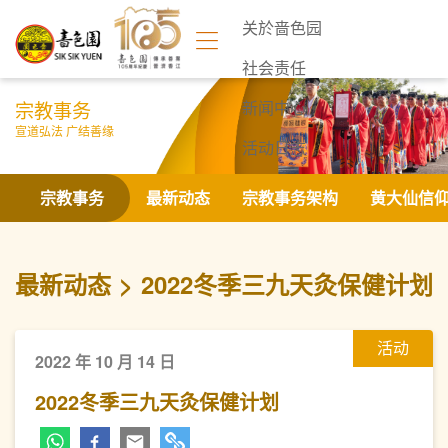
关於啬色园
社会责任
宗教事务
新闻中心
宣道弘法 广结善缘
活动日志
联络我们
宗教事务
最新动态
宗教事务架构
黄大仙信
最新动态
2022冬季三九天灸保健计划
活动
2022 年 10 月 14 日
2022冬季三九天灸保健计划