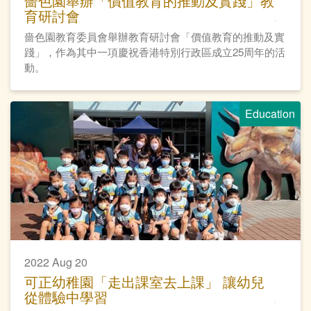
嗇色園舉辦「價值教育的推動及實踐」教
育研討會
嗇色園教育委員會舉辦教育研討會「價值教育的推動及實
踐」，作為其中一項慶祝香港特別行政區成立25周年的活
動。
Education
2022 Aug 20
可正幼稚園「走出課室去上課」 讓幼兒
從體驗中學習