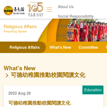
About Us
Social Responsibility
Religious Affairs
News
Preaching Taoism
Events
Contact Us
Religious Affairs
What's New
Committee
What's New
可德幼稚園推動校園閱讀文化
Education
2022 Aug 26
可德幼稚園推動校園閱讀文化