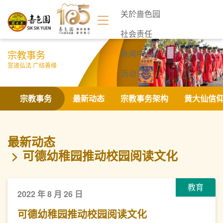
关於啬色园
社会责任
宗教事务
新闻中心
宣道弘法 广结善缘
活动日志
联络我们
宗教事务
最新动态
宗教事务架构
黄大仙信
最新动态
可德幼稚园推动校园阅读文化
教育
2022 年 8 月 26 日
可德幼稚园推动校园阅读文化