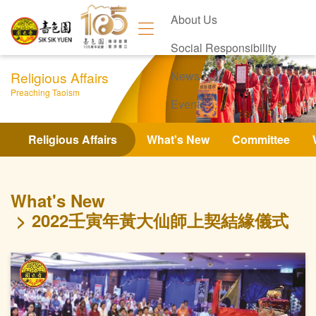
About Us
Social Responsibility
Religious Affairs
News
Preaching Taoism
Events
Contact Us
Religious Affairs
What's New
Committee
What's New
2022壬寅年黃大仙師上契結緣儀式