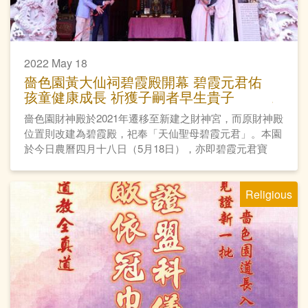
2022 May 18
嗇色園黃大仙祠碧霞殿開幕 碧霞元君佑
孩童健康成長 祈獲子嗣者早生貴子
嗇色園財神殿於2021年遷移至新建之財神宮，而原財神殿
位置則改建為碧霞殿，祀奉「天仙聖母碧霞元君」。本園
於今日農曆四月十八日（5月18日），亦即碧霞元君寶
誕，舉行碧霞殿開光科儀及開幕典禮。
Religious