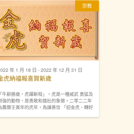
宗教
2022 年 1 月 18 日 - 2022 年 12 月 31 日
金虎納福報喜賀新歲
「牛辭勝歲，虎躍新程」。虎是一種威武 勇猛及
剛強的動物，是勇敢和雄壯的象徵。二零二二年
為農曆壬寅年的虎年，為讓善信 「迎金虎、轉好
運」，本園特地設計了一座 精美的「金虎納福報
喜」擺設，以供眾善信 認領，迎春接福好運來。
「金虎納福報喜」擺設，經高功法師誦經、 灑
淨， 歡迎善信將「金虎」迎回家中， 為新一年