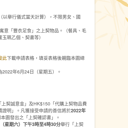
信（以舉行儀式當天計算），不限男女、國
領寓意「豐衣足食」之上契物品。（餐具、毛
蘆玉珮乙個、契書等）
按此
下載申請表格，填妥表格後親臨本園總
2022年6月24日（星期五）。
00「上契誠意金」及HK$150「代購上契物品費
請證明」。凡獲接受申請的善信將於
2022年
到本園發出之「上契確認書」。
6日（星期六）下午3時至4時30分
舉行「上契