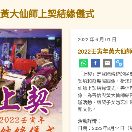
寅年黃大仙師上契結緣儀式
2022 年 6 月 01 日
2022壬寅年黃大仙
「上契」是我國傳統的民
契約和擬親屬關係，祈求得
仙師上契結緣儀式，善信
係，為善信與黃大仙師結
辦活動，讓契子女勿忘仙
和文化。
活動詳情：
日期：2022年8月14日