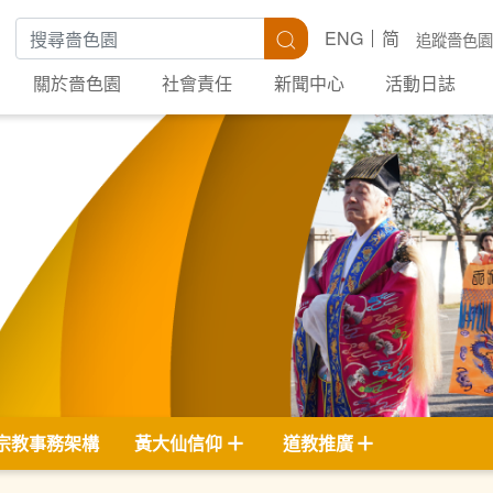
搜尋關鍵字
搜尋
ENG
简
追蹤嗇色園
關於嗇色園
社會責任
新聞中心
活動日誌
宗教事務架構
黃大仙信仰
道教推廣