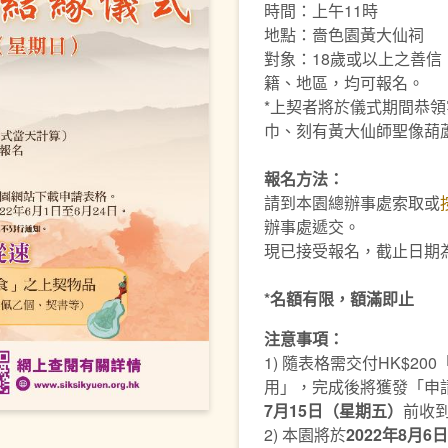
時間：上午11時
地點：嗇色園黃大仙祠
對象：18歲或以上之善
籍、地區，均可報名。
*上契者將於儀式期間恭
巾、刻有黃大仙師聖像葫
報名方法：
請到本園總辦事處索取或
辦事處遞交。
現已接受報名，截止日期為
*名額有限，額滿即止
注意事項：
1) 隨表格需交付HK$2
用」，完成後將獲發「申
7月15日（星期五）
前收
2) 本園將於
2022年8月