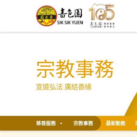
宗教事務
宣道弘法 廣結善緣
慈善服務
宗教事務
最新動態