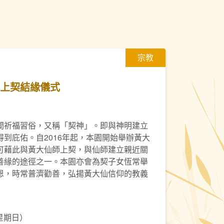
宗教
師上契結緣儀式
間祈福習俗，又稱「契神」。即與神明建立
到庇佑。自2016年起，本園開始舉辦黃大
可藉此與黃大仙師上契，與仙師建立親近關
善緣的途徑之一。本園亦會為契子女恆常舉
恩，時常普濟勸善，弘揚黃大仙信仰的教義
（星期日）