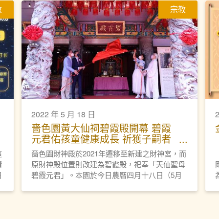
教
宗教
2022 年 5 月 18 日
嗇色園黃大仙祠碧霞殿開幕 碧霞
元君佑孩童健康成長 祈獲子嗣者
早生貴子
這
嗇色園財神殿於2021年遷移至新建之財神宮，而
情
原財神殿位置則改建為碧霞殿，祀奉「天仙聖母
日
碧霞元君」。本園於今日農曆四月十八日（5月
姐
18日），亦即碧霞元君寶誕，舉行碧霞殿開光科
儀及開幕典禮。