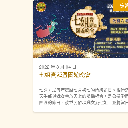
宗
2022 年 8 月 04 日
七姐寶誕暨園遊晚會
七夕，是每年農曆七月初七的傳統節日。相傳
天牛郎與織女會於天上的鵲橋相會，是象徵愛
團圓的節日。後世民俗以織女為七姐，並將當
定為七姐誕祭祀。嗇色園將於8月4日首辦「七
寶誕暨園遊晚會」予公眾參與，共慶佳節。