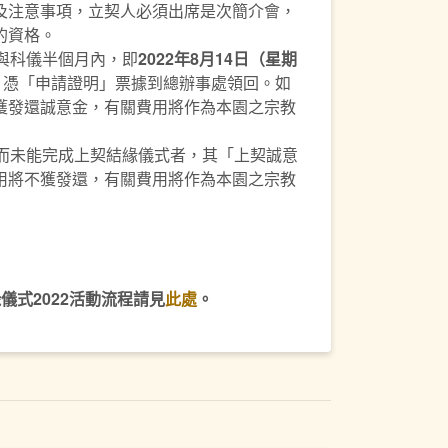
及注意事項，立契人必須出席是次簡介會，
的資格。
參與科儀半個月內，即
2022年8月14日（星期
）
憑「申請證明」票據到總辦事處領回。如
獲發還誠意金，有關費用將作為本園之宗教
」而未能完成上契結緣儀式者，其「上契誠意
用將不獲發還，有關費用將作為本園之宗教
儀式2022活動流程請見
此處
。