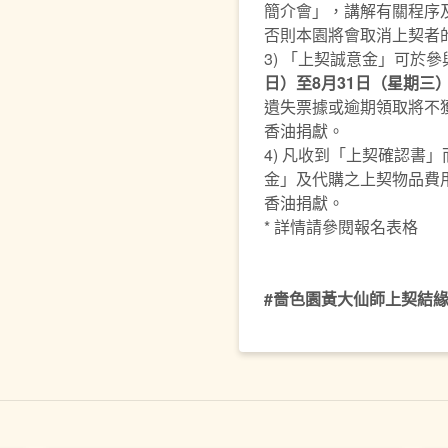
簡介會」，講解有關程序
否則本園將會取消上契者
3) 「上契誠意金」可於
日）至8月31日（星期三
遺失票據或逾期領取將不
香油捐獻。
4) 凡收到「上契確認書
金」及代購之上契物品費
香油捐獻。
* 詳情請參閱報名表格
#嗇色園黃大仙師上契結緣