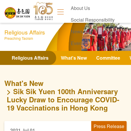
About Us
Social Responsibility
Religious Affairs
News
Preaching Taoism
Events
Contact Us
Religious Affairs
What's New
Committee
What's New
Sik Sik Yuen 100th Anniversary
Lucky Draw to Encourage COVID-
19 Vaccinations in Hong Kong
Press Release
2021 Jul 01