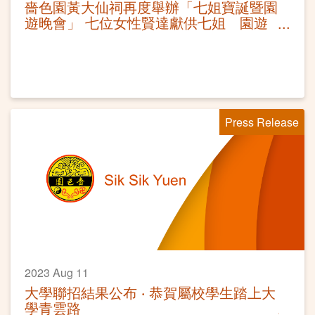
嗇色園黃大仙祠再度舉辦「七姐寶誕暨園
遊晚會」 七位女性賢達獻供七姐 園遊
晚會弘揚七夕文化
Press Release
2023 Aug 11
大學聯招結果公布 ‧ 恭賀屬校學生踏上大
學青雲路