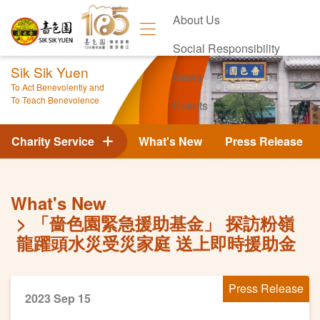
About Us
Social Responsibility
Sik Sik Yuen
News
To Act Benevolently and
To Teach Benevolence
Events
Contact Us
Charity Service
What's New
Press Release
What's New
「嗇色園緊急援助基金」 探訪粉嶺
龍躍頭水災受災家庭 送上即時援助金
Press Release
2023 Sep 15