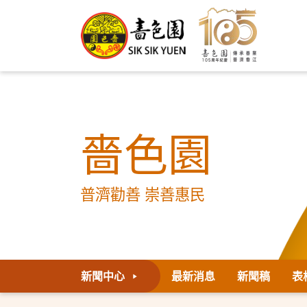
嗇色園
普濟勸善 崇善惠民
新聞中心
最新消息
新聞稿
表