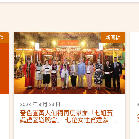
稿
新聞稿
2023 年 8 月 23 日
嗇色園黃大仙祠再度舉辦「七姐寶
誕暨園遊晚會」 七位女性賢達獻
供七姐 園遊晚會弘揚七夕文化