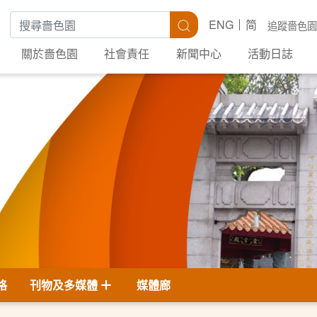
搜尋關鍵字
搜尋
ENG
简
追蹤嗇色園
關於嗇色園
社會責任
新聞中心
活動日誌
格
刊物及多媒體
媒體廊