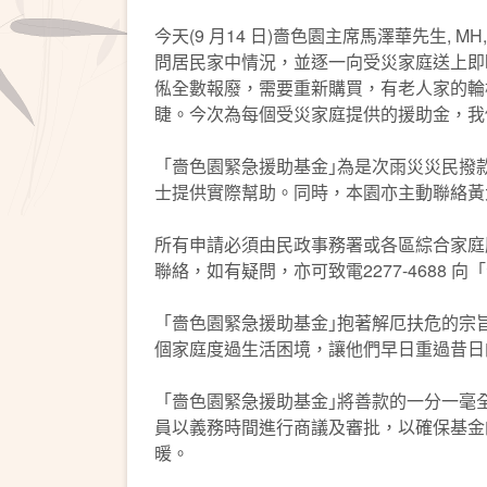
今天(9 月14 日)嗇色園主席馬澤華先生,
問居民家中情況，並逐一向受災家庭送上即
俬全數報廢，需要重新購買，有老人家的輪
睫。今次為每個受災家庭提供的援助金，我
「嗇色園緊急援助基金｣為是次雨災災民撥
士提供實際幫助。同時，本園亦主動聯絡黃
所有申請必須由民政事務署或各區綜合家庭
聯絡，如有疑問，亦可致電2277-4688 
「嗇色園緊急援助基金｣抱著解厄扶危的宗
個家庭度過生活困境，讓他們早日重過昔日
「嗇色園緊急援助基金｣將善款的一分一毫
員以義務時間進行商議及審批，以確保基金
暖。