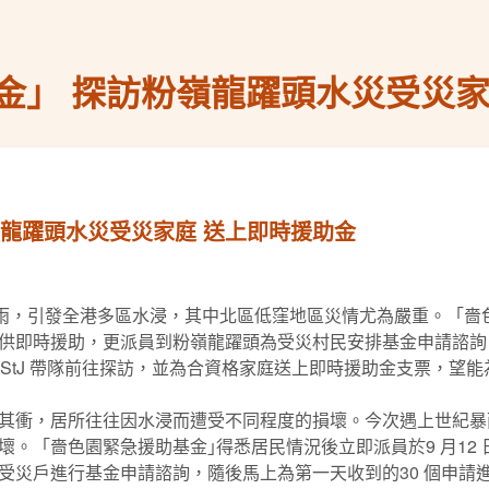
金」 探訪粉嶺龍躍頭水災受災家
嶺龍躍頭水災受災家庭 送上即時援助金
歷世紀暴雨，引發全港多區水浸，其中北區低窪地區災情尤為嚴重。「
供即時援助，更派員到粉嶺龍躍頭為受災村民安排基金申請諮詢
MH, CStJ 帶隊前往探訪，並為合資格家庭送上即時援助金支票，
其衝，居所往往因水浸而遭受不同程度的損壞。今次遇上世紀暴
。「嗇色園緊急援助基金｣得悉居民情況後立即派員於9 月12
受災戶進行基金申請諮詢，隨後馬上為第一天收到的30 個申請