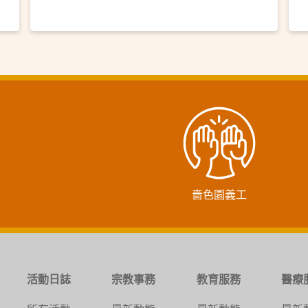
嗇色園義工
活動日誌
宗教事務
教育服務
醫療