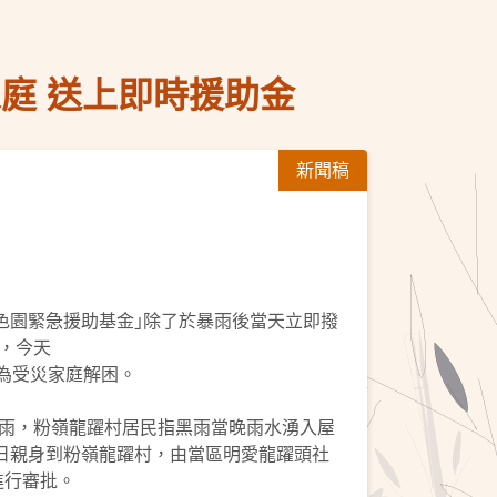
庭 送上即時援助金
新聞稿
嗇色園緊急援助基金｣除了於暴雨後當天立即撥
，今天
望能為受災家庭解困。
雨，粉嶺龍躍村居民指黑雨當晚雨水湧入屋
 日親身到粉嶺龍躍村，由當區明愛龍躍頭社
進行審批。