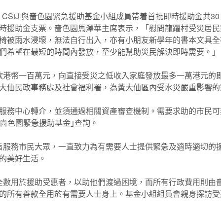
 MH, CStJ 與嗇色園緊急援助基金小組成員帶着首批即時援助金
時援助金支票。嗇色園馬澤華主席表示，「慰問龍躍村受災居民
椅被雨水浸壞，無法自行出入，亦有小朋友新學年的書本文具全
們希望在最短的時間內發放，至少能幫助災民解決即時需要。」
款港幣一百萬元，向直接受災之低收入家庭發放最多一萬港元的
大仙民政事務處及社會福利署，為黃大仙區內受水災嚴重影響的
服務中心轉介，並須通過相關資產審查機制。需要求助的市民可
向「嗇色園緊急援助基金｣查詢。
旨服務市民大眾，一直致力為有需要人士提供緊急及適時適切的援助
的美好生活。
全數用於援助受惠者，以助他們渡過困境，而所有行政費用則由
的所有善款全用於有需要人士身上。基金小組組員會親身探訪受