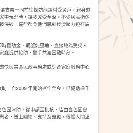
共30 張支票一同前往探訪龍躍村受災戶，親身慰
家中現況時，讓我感受至深。不少居民指傢
被浸毁，這些都令他們感到經濟壓力迫在眉
即時援助金，期望能迅速、直接地為受災人
家庭提供協助，攜手共渡困難時刻。
盡快與當區民政事務處或綜合家庭服務中心
，自2009 年開始運作至今，已協助逾千
嗇色園津助，從申請至批核，皆由嗇色園會
惠者，送上關懷、支持及鼓勵，傳遞人間溫