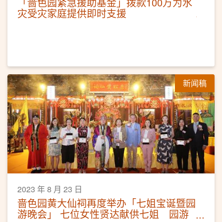
「啬色园紧急援助基金」拨款100万为水
灾受灾家庭提供即时支援
新闻稿
2023 年 8 月 23 日
啬色园黄大仙祠再度举办「七姐宝诞暨园
游晚会」 七位女性贤达献供七姐 园游