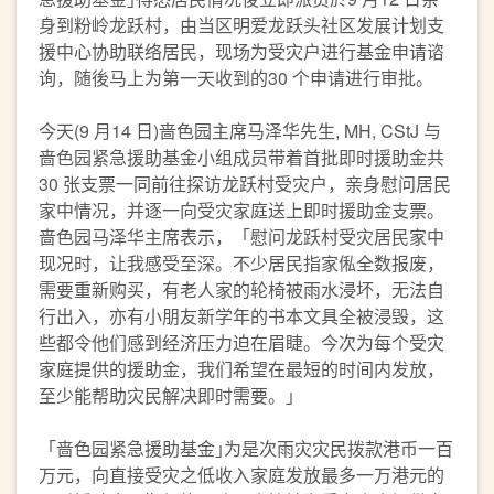
身到粉岭龙跃村，由当区明爱龙跃头社区发展计划支
援中心协助联络居民，现场为受灾户进行基金申请谘
询，随後马上为第一天收到的30 个申请进行审批。
今天(9 月14 日)啬色园主席马泽华先生, MH, CStJ 与
啬色园紧急援助基金小组成员带着首批即时援助金共
30 张支票一同前往探访龙跃村受灾户，亲身慰问居民
家中情况，并逐一向受灾家庭送上即时援助金支票。
啬色园马泽华主席表示，「慰问龙跃村受灾居民家中
现况时，让我感受至深。不少居民指家俬全数报废，
需要重新购买，有老人家的轮椅被雨水浸坏，无法自
行出入，亦有小朋友新学年的书本文具全被浸毁，这
些都令他们感到经济压力迫在眉睫。今次为每个受灾
家庭提供的援助金，我们希望在最短的时间内发放，
至少能帮助灾民解决即时需要。」
「啬色园紧急援助基金｣为是次雨灾灾民拨款港币一百
万元，向直接受灾之低收入家庭发放最多一万港元的