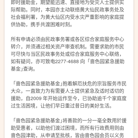
即时援助金，期望能迅速、直接地为受灾人士提供实
际帮助。同时，本园亦主动联络黄大仙民政事务处及
社会福利署，为黄大仙区内受水灾严重影响的家庭提
供协助，携手共渡困难时刻。
所有申请必须由民政事务署或各区综合家庭服务中心
转介，并须通过相关资产审查机制。需要求助的市民
可尽快与当区民政事务处或综合家庭服务中心联络，
如有疑问，亦可致电2277-4688 向「啬色园紧急援助
基金｣查询。
「啬色园紧急援助基金｣抱着解厄扶危的宗旨服务市民
大众，一直致力为有需要人士提供紧急及适时适切的
援助，自2009 年开始运作至今，已协助逾千个家庭度
过生活困境，让他们早日重过昔日的美好生活。
「啬色园紧急援助基金｣将善款的一分一毫全数用於援
助受惠者，以助他们渡过困境，而所有行政费用则由
啬色园津助，从申请至批核，皆由啬色园会员以义务