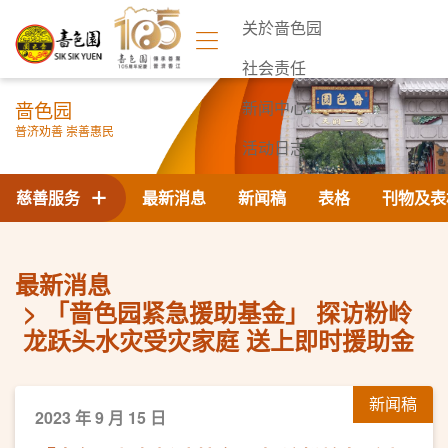
关於啬色园
社会责任
啬色园
新闻中心
普济劝善 崇善惠民
活动日志
联络我们
慈善服务
最新消息
新闻稿
表格
刊物及表
最新消息
「啬色园紧急援助基金」 探访粉岭
龙跃头水灾受灾家庭 送上即时援助金
新闻稿
2023 年 9 月 15 日