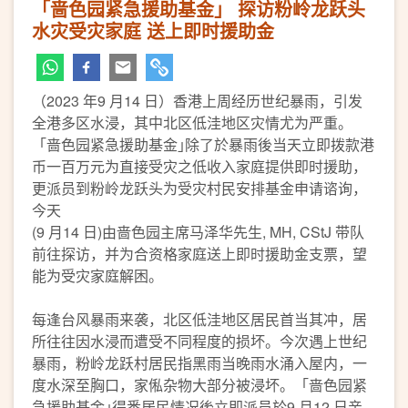
「啬色园紧急援助基金」 探访粉岭龙跃头
水灾受灾家庭 送上即时援助金
（2023 年9 月14 日）香港上周经历世纪暴雨，引发
全港多区水浸，其中北区低洼地区灾情尤为严重。
「啬色园紧急援助基金｣除了於暴雨後当天立即拨款港
币一百万元为直接受灾之低收入家庭提供即时援助，
更派员到粉岭龙跃头为受灾村民安排基金申请谘询，
今天
(9 月14 日)由啬色园主席马泽华先生, MH, CStJ 带队
前往探访，并为合资格家庭送上即时援助金支票，望
能为受灾家庭解困。
每逢台风暴雨来袭，北区低洼地区居民首当其冲，居
所往往因水浸而遭受不同程度的损坏。今次遇上世纪
暴雨，粉岭龙跃村居民指黑雨当晚雨水涌入屋内，一
度水深至胸口，家俬杂物大部分被浸坏。「啬色园紧
急援助基金｣得悉居民情况後立即派员於9 月12 日亲