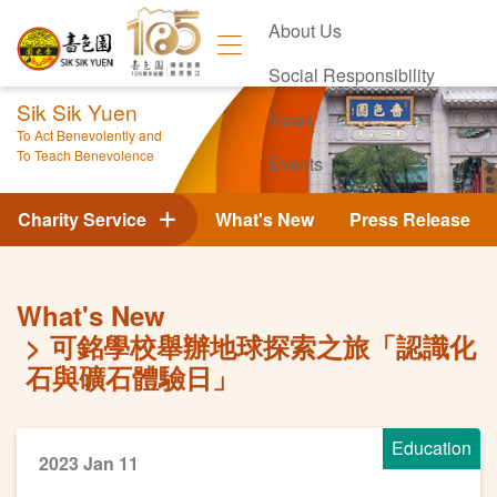
About Us
Social Responsibility
Sik Sik Yuen
News
To Act Benevolently and
To Teach Benevolence
Events
Contact Us
Charity Service
What's New
Press Release
What's New
可銘學校舉辦地球探索之旅「認識化
石與礦石體驗日」
Education
2023 Jan 11