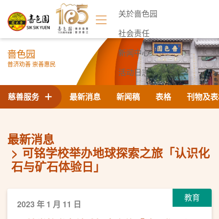
关於啬色园
社会责任
啬色园
新闻中心
普济劝善 崇善惠民
活动日志
联络我们
慈善服务
最新消息
新闻稿
表格
刊物及表
最新消息
可铭学校举办地球探索之旅「认识化
石与矿石体验日」
教育
2023 年 1 月 11 日