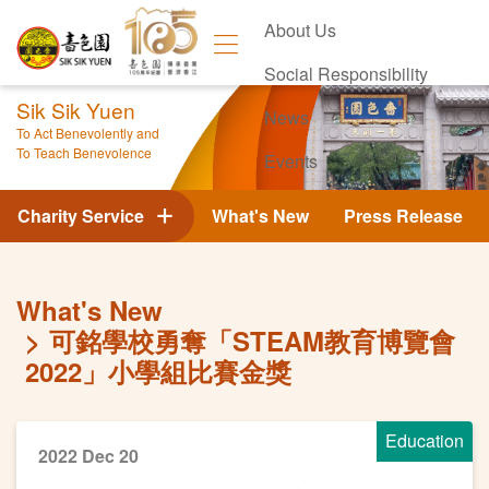
About Us
Social Responsibility
Sik Sik Yuen
News
To Act Benevolently and
To Teach Benevolence
Events
Contact Us
Charity Service
What's New
Press Release
What's New
可銘學校勇奪「STEAM教育博覽會
2022」小學組比賽金獎
Education
2022 Dec 20