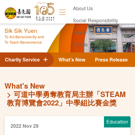
About Us
Social Responsibility
Sik Sik Yuen
News
To Act Benevolently and
To Teach Benevolence
Events
Contact Us
Charity Service
What's New
Press Release
What's New
可道中學勇奪教育局主辦「STEAM
教育博覽會2022」中學組比賽金獎
Education
2022 Nov 29