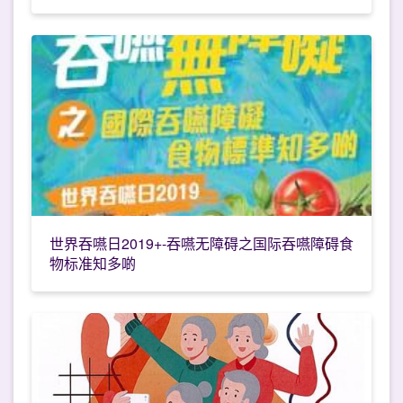
世界吞嚥日2019+-吞嚥无障碍之国际吞嚥障碍食
物标准知多啲