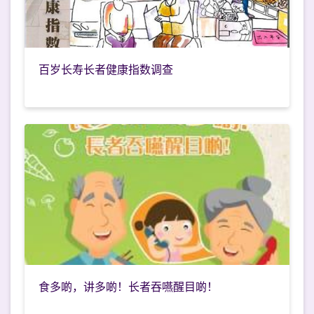
百岁长寿长者健康指数调查
食多啲，讲多啲！长者吞嚥醒目啲！