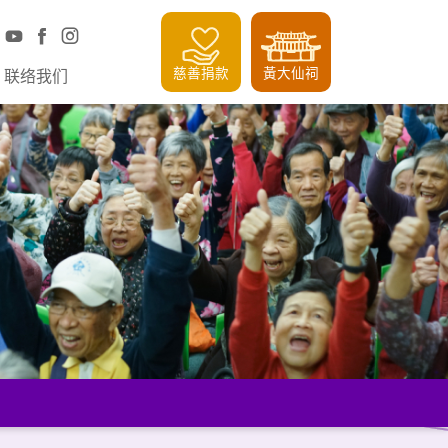
慈善捐款
黃大仙祠
联络我们