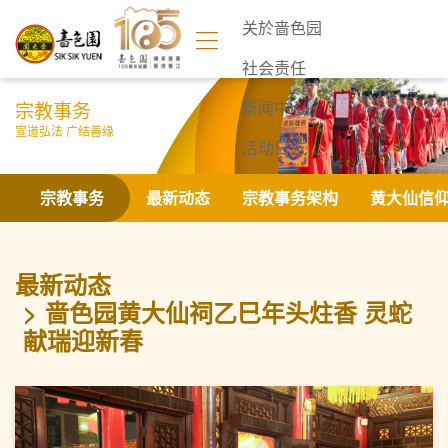
关於啬色园
社会责任
宗教事务
新闻中心
宣道弘法 广结善缘
活动日志
联络我们
宗教事务
最新动态
宗教事务架构
黄大仙信
最新动态
啬色园黄大仙祠乙巳年头炷香 灵蛇
献瑞迎新春