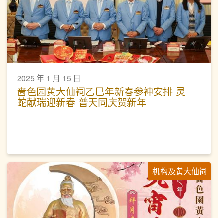
2025 年 1 月 15 日
啬色园黄大仙祠乙巳年新春参神安排 灵
蛇献瑞迎新春 普天同庆贺新年
机构及黄大仙祠