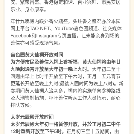
安、繁荣昌盛、香港稳定和谐、百业兴旺、市民安居
乐业、身心康泰。
年廿九晚殿内殿外香火鼎盛，头炷香之盛况亦於本园
网上平台TAO-NET、YouTube啬色园频道、社交媒体
Facebook和Instagram专页直播，让未能亲身到场的
善信亦可感受现场气氛。
啬色园黄大仙祠开放时间
为方便市民及善信入祠上香祈福，黄大仙祠将由年廿
九晚起通宵开放至大年初一晚上九时
。大年初二至十
四则由早上七时半开放至下午六时，正月十五元宵节
更延长开放至晚上九时(最後入园时间为晚上八时)。新
春期间黄大仙祠人流众多，祠内将实施单向参神路线
及人潮管制措施，呼吁善信听从工作人员指示，耐心
排队等候。
太岁元辰殿开放时间
太岁元辰殿大年初一将暂停开放，并於正月初二中午
12
时重新
开放至下午
5
时。
正月初三至十五期间，由