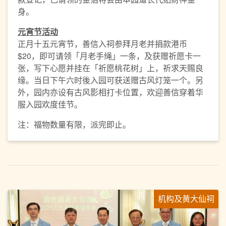
身。
元宵节活动
正月十五元宵节，善信入祠参拜月老并捐款港币
$20，即可请领「月老手绳」一条，及获赠祈愿卡一
张，写下心愿并挂在「祈愿桃花树」上，祈求天赐良
缘。当日下午六时後入园可获送赠古风灯笼一个。另
外，园内亦设有古风影相打卡位置，欢迎善信穿着华
服入园欢度佳节。
注：福物数量有限，派完即止。
机构及黄大仙祠