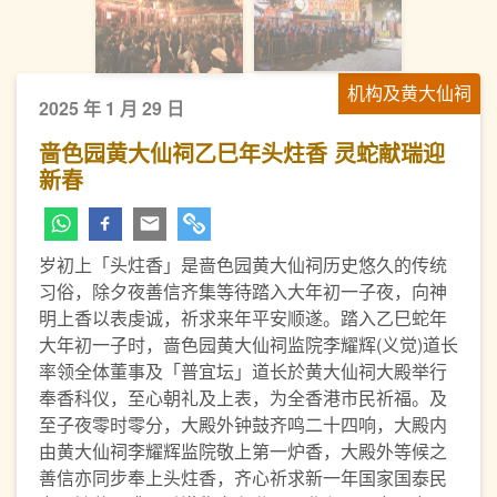
机构及黄大仙祠
2025 年 1 月 29 日
啬色园黄大仙祠乙巳年头炷香 灵蛇献瑞迎
新春
岁初上「头炷香」是啬色园黄大仙祠历史悠久的传统
习俗，除夕夜善信齐集等待踏入大年初一子夜，向神
明上香以表虔诚，祈求来年平安顺遂。踏入乙巳蛇年
大年初一子时，啬色园黄大仙祠监院李耀辉(义觉)道长
率领全体董事及「普宜坛」道长於黄大仙祠大殿举行
奉香科仪，至心朝礼及上表，为全香港市民祈福。及
至子夜零时零分，大殿外钟鼓齐鸣二十四响，大殿内
由黄大仙祠李耀辉监院敬上第一炉香，大殿外等候之
善信亦同步奉上头炷香，齐心祈求新一年国家国泰民