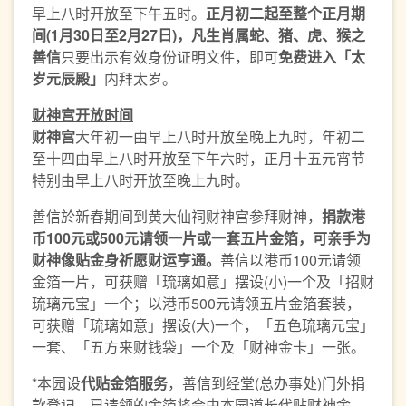
早上八时开放至下午五时。
正月初二起至整个正月期
间
(1
月
30
日至
2
月
27
日
)
，凡生肖属蛇、猪、虎、猴之
善信
只要出示有效身份证明文件，即可
免费进入「太
岁元辰殿」
内拜太岁。
财神宫开放时间
财神宫
大年初一由早上八时开放至晚上九时，年初二
至十四由早上八时开放至下午六时，正月十五元宵节
特别由早上八时开放至晚上九时。
善信於新春期间到黄大仙祠财神宫参拜财神，
捐款港
币
100
元或
500
元
请领一片或一套五片金箔
，
可
亲手为
财神
像
贴金身祈愿财运亨通。
善信以港币100元请领
金箔一片，可获赠「琉璃如意」摆设(小)一个及「招财
琉璃元宝」一个；以港币500元请领五片金箔套装，
可获赠「琉璃如意」摆设(大)一个，「五色琉璃元宝」
一套、「五方来财钱袋」一个及「财神金卡」一张。
*本园设
代贴金箔服务
，善信到经堂(总办事处)门外捐
款登记，已请领的金箔将会由本园道长代贴财神金