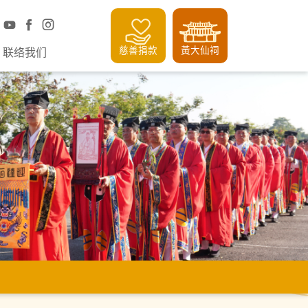
慈善捐款
黃大仙祠
联络我们