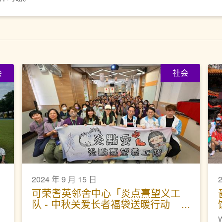
会
社会
2024 年 9 月 15 日
可荣耆英邻舍中心「炎点熹望义工
队 - 中秋关爱长者福袋送暖行动
2024」
W