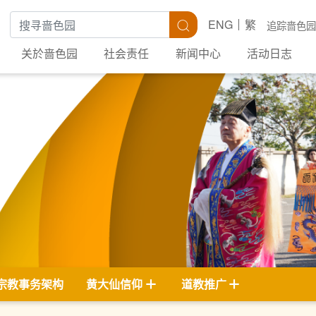
搜寻关键字
搜寻
ENG
繁
追踪啬色园
关於啬色园
社会责任
新闻中心
活动日志
宗教事务架构
黄大仙信仰
道教推广