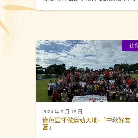
社
2024 年 9 月 16 日
啬色园怀傲运动天地-「中秋好友
营」