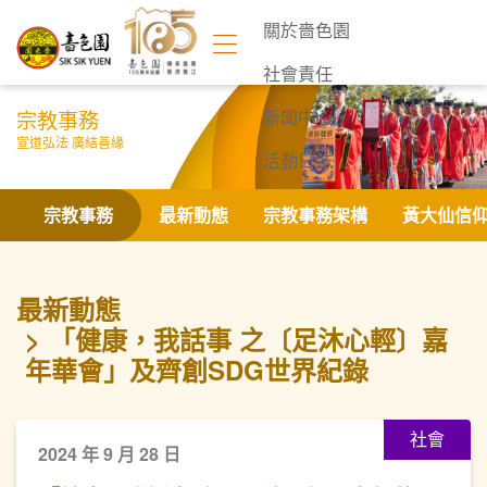
關於嗇色園
社會責任
宗教事務
新聞中心
宣道弘法 廣結善緣
活動日誌
聯絡我們
宗教事務
最新動態
宗教事務架構
黃大仙信
最新動態
「健康，我話事 之〔足沐心輕〕嘉
年華會」及齊創SDG世界紀錄
社會
2024 年 9 月 28 日