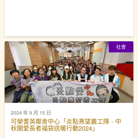
社會
2024 年 9 月 15 日
可榮耆英鄰舍中心「炎點熹望義工隊 - 中
秋關愛長者福袋送暖行動2024」